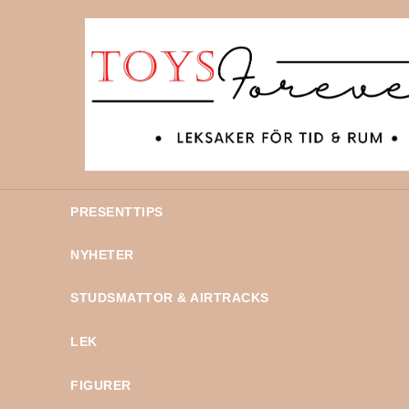
PRESENTTIPS
NYHETER
STUDSMATTOR & AIRTRACKS
LEK
FIGURER