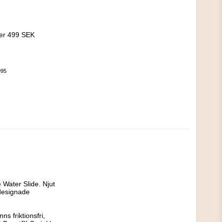
!
ver 499 SEK
995
ater Slide. Njut 
designade 
s friktionsfri, 