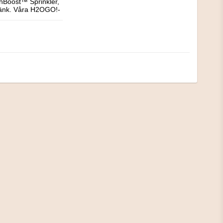
hBoost™ Sprinkler, 
stänk. Våra H2OGO!- 
m H2OGO! 
en trädgårdsslang 
rna snabbare, 