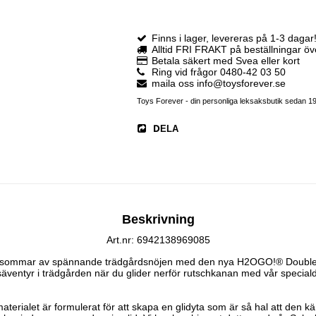
Finns i lager, levereras på 1-3 dagar
Alltid FRI FRAKT på beställningar ö
Betala säkert med Svea eller kort
Ring vid frågor 0480-42 03 50
maila oss info@toysforever.se
Toys Forever - din personliga leksaksbutik sedan 1
DELA
Beskrivning
Art.nr: 6942138969085
n sommar av spännande trädgårdsnöjen med den nya H2OGO!® Double W
säventyr i trädgården när du glider nerför rutschkanan med vår special
terialet är formulerat för att skapa en glidyta som är så hal att den känn