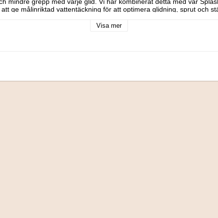
 och mindre grepp med varje glid. Vi har kombinerat detta med vår Splas
 att ge målinriktad vattentäckning för att optimera glidning, sprut och 
t bonusbad vid mållinjen. Barnen kommer att älska timmarna av kul so
h föräldrar kommer att njuta av den enkla installationen – anslut bara 
Visa mer
 teknik har återupplivat rutschkanan i trädgården, vilket gör rutschbano
e, hela sommaren!

ilja sig!

ll barn under 3 år.