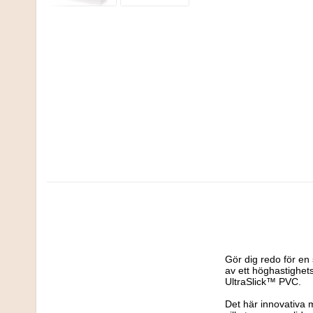
Gör dig redo för e
av ett höghastighet
UltraSlick™ PVC.

Det här innovativa ma