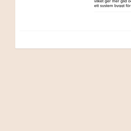
vilket ger mer glid
ett system byggt för
rutschbanor har et
Rutschbanor ger, oc
och börja glida! Vår
blötare och roligar
OBS! Färgerna kan sk
Rekommenderas ej ti