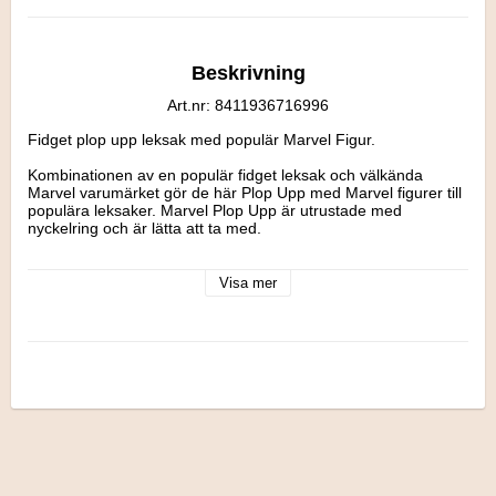
Beskrivning
Art.nr: 8411936716996
Fidget plop upp leksak med populär Marvel Figur.

Kombinationen av en populär fidget leksak och välkända 
Marvel varumärket gör de här Plop Upp med Marvel figurer till 
populära leksaker. Marvel Plop Upp är utrustade med 
nyckelring och är lätta att ta med. 

Mått 8,8 cm i höjden och 7,7 cm i bredden.

Rekommenderas från 3 år.
Visa mer