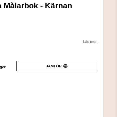
a Målarbok - Kärnan
Läs mer...
JÄMFÖR
ger.