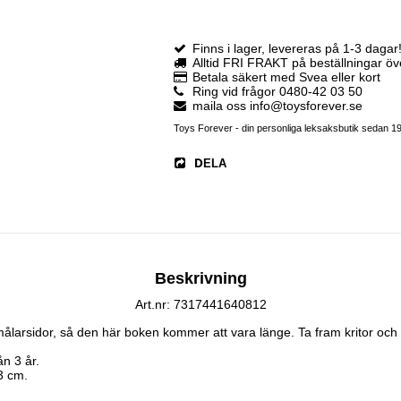
Finns i lager, levereras på 1-3 dagar
Alltid FRI FRAKT på beställningar ö
Betala säkert med Svea eller kort
Ring vid frågor 0480-42 03 50
maila oss info@toysforever.se
Toys Forever - din personliga leksaksbutik sedan 1
DELA
Beskrivning
Art.nr: 7317441640812
ålarsidor, så den här boken kommer att vara länge. Ta fram kritor och h
 3 år.

3 cm.