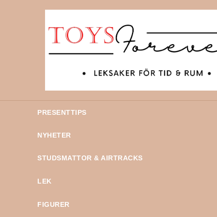
PRESENTTIPS
NYHETER
STUDSMATTOR & AIRTRACKS
LEK
FIGURER