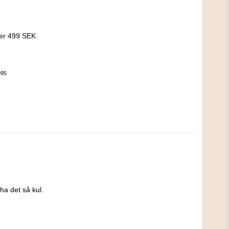
!
ver 499 SEK
995
a det så kul.
