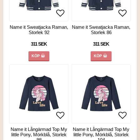
Lägg till i favoritlistan
Lägg till i favoritlistan
Lägg ti
Lägg ti
Name it Sweatjacka Raman,
Name it Sweatjacka Raman,
Storlek 92
Storlek 86
311 SEK
311 SEK
KÖP
KÖP
Lägg till i favoritlistan
Lägg till i favoritlistan
Lägg ti
Lägg ti
Name it Långärmad Top My
Name it Långärmad Top My
little Pony, Mörkblå, Storlek
little Pony, Mörkblå, Storlek
98
104