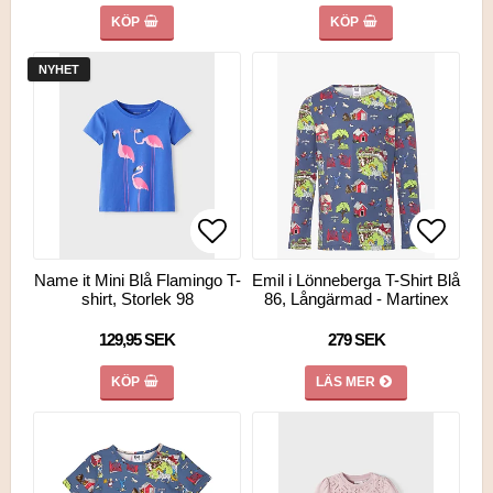
KÖP
KÖP
NYHET
Lägg till i favoritlistan
Lägg till i favoritlistan
Lägg ti
Name it Mini Blå Flamingo T-
Emil i Lönneberga T-Shirt Blå
shirt, Storlek 98
86, Långärmad - Martinex
129,95 SEK
279 SEK
KÖP
LÄS MER