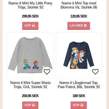
Lägg till i favoritlistan
Lägg till i favoritlistan
Lägg ti
Lägg ti
Name It Mini My Little Pony
Name it Mini Top med
Tröja, Storlek 92
Blomma Vit, Storlek 86
299,95 SEK
129,95 SEK
KÖP
LÄS MER
Lägg till i favoritlistan
Lägg till i favoritlistan
Lägg ti
Lägg ti
Name it Mini Super Mario
Name it Långärmad Top,
Tröja, Grå, Storlek 92
Paw Patrol, Blå, Storlek 92
259,95 SEK
188 SEK
KÖP
KÖP