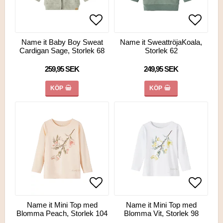
Lägg till i favoritlistan
Lägg ti
Lägg ti
Name it Baby Boy Sweat
Name it SweattröjaKoala,
Cardigan Sage, Storlek 68
Storlek 62
259,95 SEK
249,95 SEK
KÖP
KÖP
Lägg till i favoritlistan
Lägg till i favoritlistan
Lägg ti
Lägg ti
Name it Mini Top med
Name it Mini Top med
Blomma Peach, Storlek 104
Blomma Vit, Storlek 98