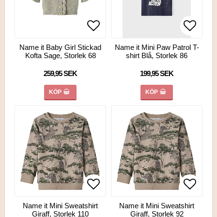
Lägg till i favoritlistan
Lägg till i favoritlistan
Lägg ti
Lägg ti
Name it Baby Girl Stickad
Name it Mini Paw Patrol T-
Kofta Sage, Storlek 68
shirt Blå, Storlek 86
259,95 SEK
199,95 SEK
KÖP
KÖP
Lägg till i favoritlistan
Lägg till i favoritlistan
Lägg ti
Lägg ti
Name it Mini Sweatshirt
Name it Mini Sweatshirt
Giraff, Storlek 110
Giraff, Storlek 92