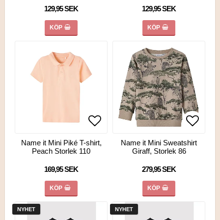
129,95 SEK
129,95 SEK
KÖP
KÖP
Lägg till i favoritlistan
Lägg till i favoritlistan
Lägg ti
Lägg ti
Name it Mini Piké T-shirt,
Name it Mini Sweatshirt
Peach Storlek 110
Giraff, Storlek 86
169,95 SEK
279,95 SEK
KÖP
KÖP
NYHET
NYHET