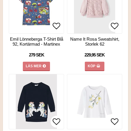
Lägg till i favoritlistan
Lägg ti
Lägg ti
Emil Lönneberga T-Shirt Blå
Name It Rosa Sweatshirt,
92, Kortärmad - Martinex
Storlek 62
279 SEK
229,95 SEK
LÄS MER
KÖP