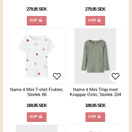
279,95 SEK
279,95 SEK
KÖP
KÖP
Lägg till i favoritlistan
Lägg till i favoritlistan
Lägg ti
Lägg ti
Name it Mini T-shirt Frukter,
Name it Mini Tröja med
Storlek 86
Knappar Grön, Storlek 104
169,95 SEK
189,95 SEK
KÖP
KÖP