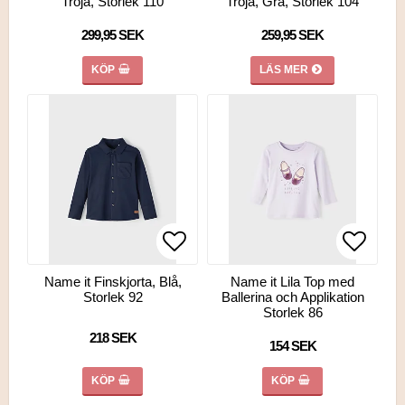
Tröja, Storlek 110
Tröja, Grå, Storlek 104
299,95 SEK
259,95 SEK
KÖP
LÄS MER
Lägg till i favoritlistan
Lägg till i favoritlistan
Lägg ti
Lägg ti
Name it Finskjorta, Blå,
Name it Lila Top med
Storlek 92
Ballerina och Applikation
Storlek 86
218 SEK
154 SEK
KÖP
KÖP