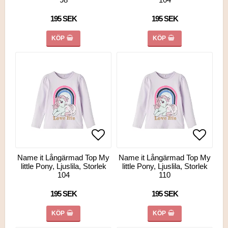
195 SEK
195 SEK
KÖP
KÖP
Lägg till i favoritlistan
Lägg till i favoritlistan
Lägg ti
Lägg ti
Name it Långärmad Top My
Name it Långärmad Top My
little Pony, Ljuslila, Storlek
little Pony, Ljuslila, Storlek
104
110
195 SEK
195 SEK
KÖP
KÖP