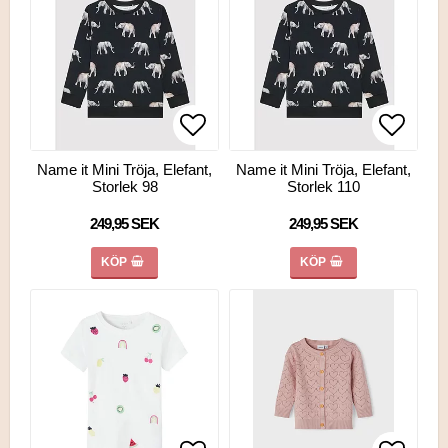
Lägg till i favoritlistan
Lägg ti
Name it Mini Tröja, Elefant,
Name it Mini Tröja, Elefant,
Storlek 98
Storlek 110
249,95 SEK
249,95 SEK
KÖP
KÖP