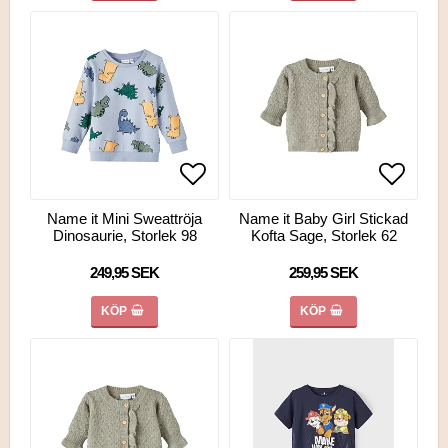
Lägg till i favoritlistan
Lägg till i favoritlistan
Lägg ti
Lägg ti
Name it Mini Sweattröja
Name it Baby Girl Stickad
Dinosaurie, Storlek 98
Kofta Sage, Storlek 62
249,95 SEK
259,95 SEK
KÖP
KÖP