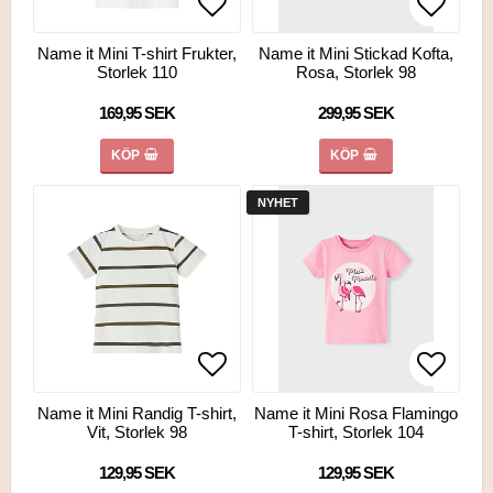
Lägg till i favoritlistan
Lägg till i favoritlistan
Lägg ti
Lägg ti
Name it Mini T-shirt Frukter,
Name it Mini Stickad Kofta,
Storlek 110
Rosa, Storlek 98
169,95 SEK
299,95 SEK
KÖP
KÖP
NYHET
Lägg till i favoritlistan
Lägg till i favoritlistan
Lägg ti
Lägg ti
Name it Mini Randig T-shirt,
Name it Mini Rosa Flamingo
Vit, Storlek 98
T-shirt, Storlek 104
129,95 SEK
129,95 SEK