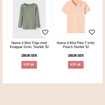
Lägg till i favoritlistan
Lägg till i favoritlistan
Lägg ti
Lägg ti
Name it Mini Tröja med
Name it Mini Piké T-shirt,
Knappar Grön, Storlek 92
Peach Storlek 92
189,95 SEK
169,95 SEK
KÖP
KÖP