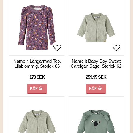
Lägg till i favoritlistan
Lägg till i favoritlistan
Lägg ti
Name it Långärmad Top,
Name it Baby Boy Sweat
Lilablommig, Storlek 86
Cardigan Sage, Storlek 62
173 SEK
259,95 SEK
KÖP
KÖP