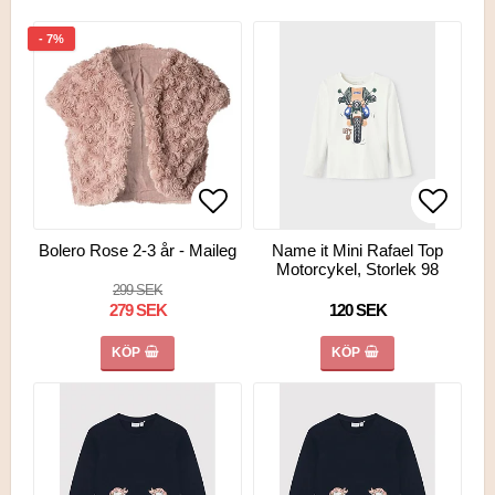
- 7%
Lägg till i favoritlistan
Lägg ti
Lägg ti
Bolero Rose 2-3 år - Maileg
Name it Mini Rafael Top
Motorcykel, Storlek 98
299 SEK
279 SEK
120 SEK
KÖP
KÖP