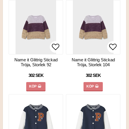
Lägg till i favoritlistan
Lägg till i favoritlistan
Lägg ti
Lägg ti
Name it Glittrig Stickad
Name it Glittrig Stickad
Tröja, Storlek 92
Tröja, Storlek 104
302 SEK
302 SEK
KÖP
KÖP