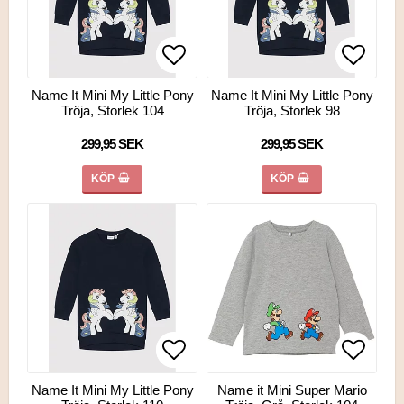
Lägg till i favoritlistan
Lägg till i favoritlistan
Lägg ti
Lägg ti
Name It Mini My Little Pony
Name It Mini My Little Pony
Tröja, Storlek 104
Tröja, Storlek 98
299,95 SEK
299,95 SEK
KÖP
KÖP
Lägg till i favoritlistan
Lägg till i favoritlistan
Lägg ti
Name It Mini My Little Pony
Name it Mini Super Mario