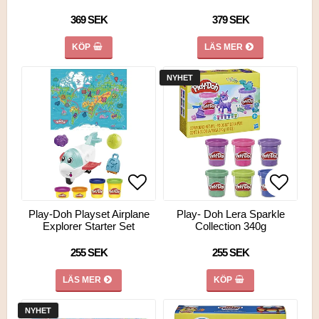
369 SEK
379 SEK
KÖP
LÄS MER
NYHET
Lägg till i favoritlistan
Lägg till i favoritlistan
Lägg ti
Lägg ti
Play-Doh Playset Airplane
Play- Doh Lera Sparkle
Explorer Starter Set
Collection 340g
255 SEK
255 SEK
LÄS MER
KÖP
NYHET