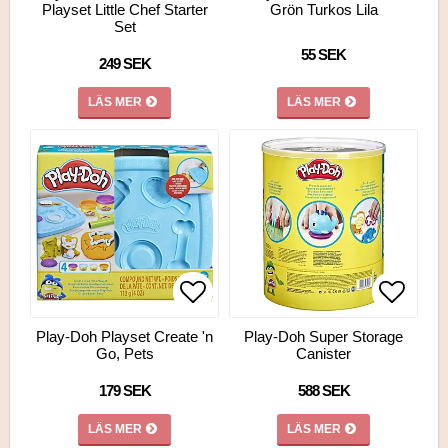
Playset Little Chef Starter
Grön Turkos Lila
Set
55 SEK
249 SEK
LÄS MER
LÄS MER
Lägg till i favoritlistan
Lägg till i favoritlistan
Lägg ti
Lägg ti
Play-Doh Playset Create 'n
Play-Doh Super Storage
Go, Pets
Canister
179 SEK
588 SEK
LÄS MER
LÄS MER