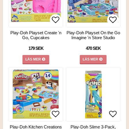
Lägg till i favoritlistan
Lägg till i favoritlistan
Lägg ti
Lägg ti
Play-Doh Playset Create 'n
Play-Doh Playset On the Go
Go, Cupcakes
Imagine 'n Store Studio
179 SEK
470 SEK
LÄS MER
LÄS MER
Lägg till i favoritlistan
Lägg till i favoritlistan
Lägg ti
Lägg ti
Play-Doh Kitchen Creations
Play-Doh Slime 3-Pack,