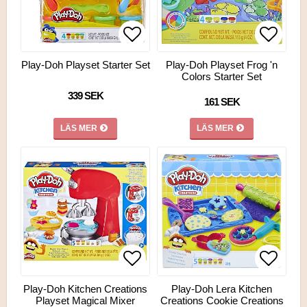
Lägg till i favoritlistan
Lägg till i favoritlistan
Lägg ti
Lägg ti
Play-Doh Playset Starter Set
Play-Doh Playset Frog 'n
Colors Starter Set
339 SEK
161 SEK
LÄS MER
LÄS MER
Lägg till i favoritlistan
Lägg till i favoritlistan
Lägg ti
Lägg ti
Play-Doh Kitchen Creations
Play-Doh Lera Kitchen
Playset Magical Mixer
Creations Cookie Creations