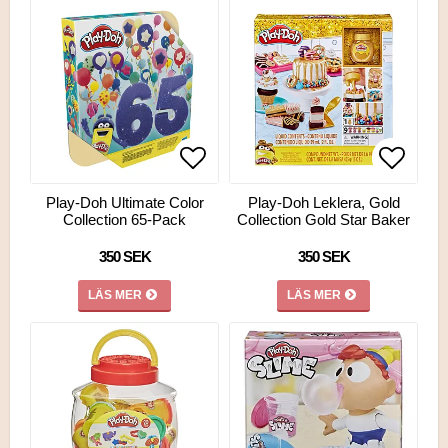
Lägg till i favoritlistan
Lägg till i favoritlistan
Lägg ti
Lägg ti
Play-Doh Ultimate Color
Play-Doh Leklera, Gold
Collection 65-Pack
Collection Gold Star Baker
350 SEK
350 SEK
LÄS MER
LÄS MER