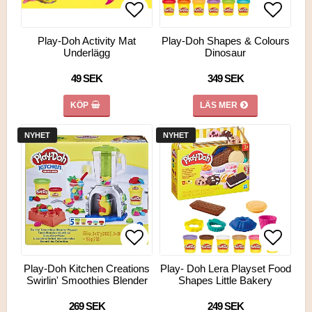
Lägg till i favoritlistan
Lägg ti
Lägg ti
Play-Doh Activity Mat
Play-Doh Shapes & Colours
Underlägg
Dinosaur
49 SEK
349 SEK
KÖP
LÄS MER
NYHET
NYHET
Lägg till i favoritlistan
Lägg till i favoritlistan
Lägg ti
Lägg ti
Play-Doh Kitchen Creations
Play- Doh Lera Playset Food
Swirlin' Smoothies Blender
Shapes Little Bakery
269 SEK
249 SEK