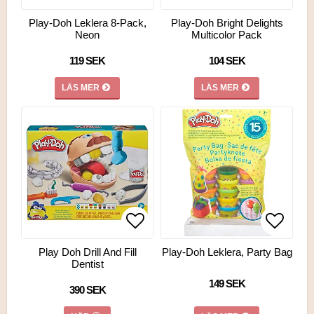
Lägg till i favoritlistan
Lägg till i favoritlistan
Lägg ti
Lägg ti
Play-Doh Leklera 8-Pack,
Play-Doh Bright Delights
Neon
Multicolor Pack
119 SEK
104 SEK
LÄS MER
LÄS MER
Lägg till i favoritlistan
Lägg till i favoritlistan
Lägg ti
Lägg ti
Play Doh Drill And Fill
Play-Doh Leklera, Party Bag
Dentist
149 SEK
390 SEK