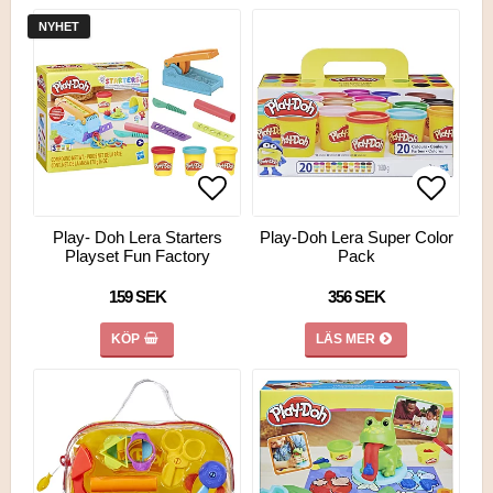
NYHET
Lägg till i favoritlistan
Lägg till i favoritlistan
Lägg ti
Lägg ti
Play- Doh Lera Starters
Play-Doh Lera Super Color
Playset Fun Factory
Pack
159 SEK
356 SEK
KÖP
LÄS MER