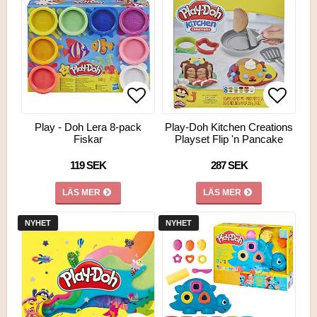
Lägg till i favoritlistan
Lägg ti
Lägg ti
Play - Doh Lera 8-pack
Play-Doh Kitchen Creations
Fiskar
Playset Flip 'n Pancake
119 SEK
287 SEK
LÄS MER
LÄS MER
NYHET
NYHET