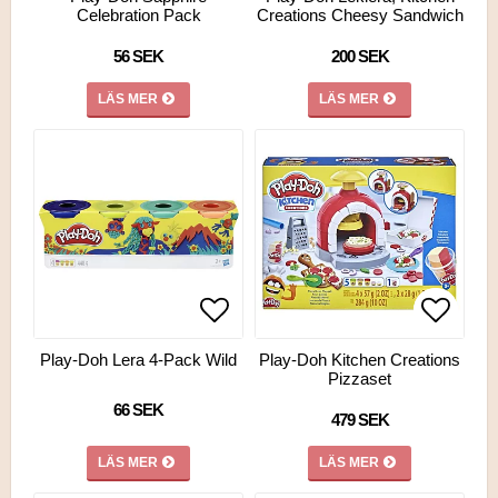
Celebration Pack
Creations Cheesy Sandwich
56 SEK
200 SEK
LÄS MER
LÄS MER
Lägg till i favoritlistan
Lägg ti
Lägg ti
Play-Doh Lera 4-Pack Wild
Play-Doh Kitchen Creations
Pizzaset
66 SEK
479 SEK
LÄS MER
LÄS MER