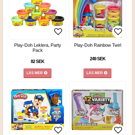
Lägg till i favoritlistan
Lägg ti
Lägg ti
Play-Doh Leklera, Party
Play-Doh Rainbow Twirl
Pack
249 SEK
82 SEK
LÄS MER
LÄS MER