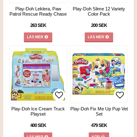
Lägg till i favoritlistan
Lägg till i favoritlistan
Lägg ti
Lägg ti
Play-Doh Leklera, Paw
Play-Doh Slime 12 Variety
Patrol Rescue Ready Chase
Color Pack
263 SEK
200 SEK
LÄS MER
LÄS MER
Lägg till i favoritlistan
Lägg till i favoritlistan
Lägg ti
Lägg ti
Play-Doh Ice Cream Truck
Play-Doh Fix Me Up Pup Vet
Playset
Set
400 SEK
479 SEK
LÄS MER
KÖP