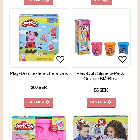
Lägg till i favoritlistan
Lägg till i favoritlistan
Lägg ti
Play-Doh Leklera Greta Gris
Play-Doh Slime 3-Pack,
Orange Blå Rosa
200 SEK
55 SEK
LÄS MER
LÄS MER