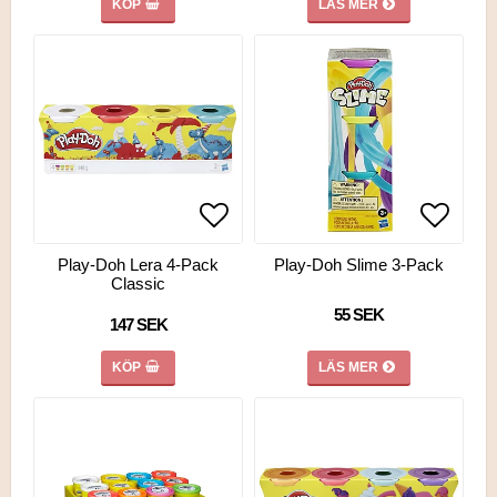
KÖP
LÄS MER
Lägg till i favoritlistan
Lägg ti
Lägg ti
Play-Doh Lera 4-Pack
Play-Doh Slime 3-Pack
Classic
55 SEK
147 SEK
KÖP
LÄS MER