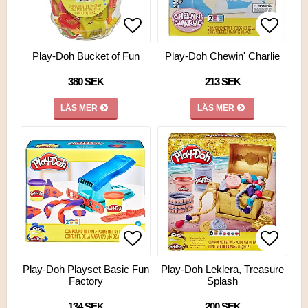
Lägg till i favoritlistan
Lägg till i favoritlistan
Lägg ti
Lägg ti
Play-Doh Bucket of Fun
Play-Doh Chewin' Charlie
380 SEK
213 SEK
LÄS MER
LÄS MER
Lägg till i favoritlistan
Lägg till i favoritlistan
Lägg ti
Lägg ti
Play-Doh Playset Basic Fun
Play-Doh Leklera, Treasure
Factory
Splash
134 SEK
200 SEK