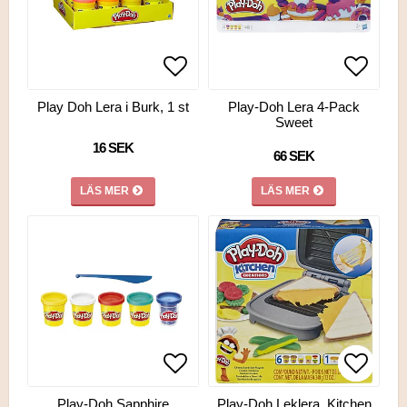
Lägg till i favoritlistan
Lägg till i favoritlistan
Lägg ti
Play Doh Lera i Burk, 1 st
Play-Doh Lera 4-Pack
Sweet
16 SEK
66 SEK
LÄS MER
LÄS MER
Lägg till i favoritlistan
Lägg ti
Lägg ti
Play-Doh Sapphire
Play-Doh Leklera, Kitchen