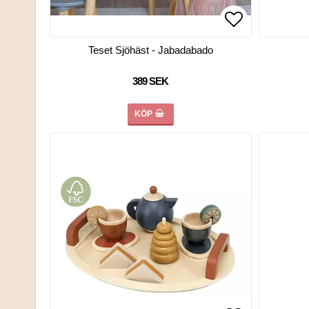
Lägg till i 
Lägg till i 
Teset Sjöhäst - Jabadabado
389 SEK
KÖP