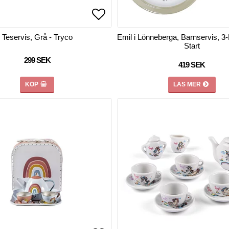
favoritlistan
favoritlistan
Lägg till i favoritlistan
Lägg till i favoritlistan
Teservis, Grå - Tryco
Emil i Lönneberga, Barnservis, 3-
Start
299 SEK
419 SEK
KÖP
LÄS MER