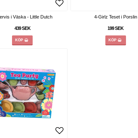
favoritlistan
favoritlistan
Lägg till i favoritlistan
Lägg till i favoritlistan
ervis i Väska - Little Dutch
4-Girlz Teset i Porslin
439 SEK
199 SEK
KÖP
KÖP