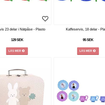
favoritlistan
favoritlistan
Lägg till i favoritlistan
is 23 delar i Nätpåse - Plasto
Kaffeservis, 18 delar - Pl
129 SEK
95 SEK
LÄS MER
LÄS MER