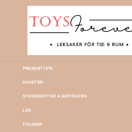
PRESENTTIPS
NYHETER
STUDSMATTOR & AIRTRACKS
LEK
FIGURER