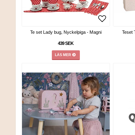
Lägg till i 
Te set Lady bug, Nyckelpiga - Magni
Teset
439 SEK
LÄS MER