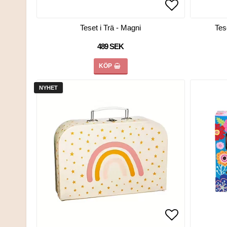
Lägg till i 
Lägg till i 
Teset i Trä - Magni
Tes
489 SEK
KÖP
NYHET