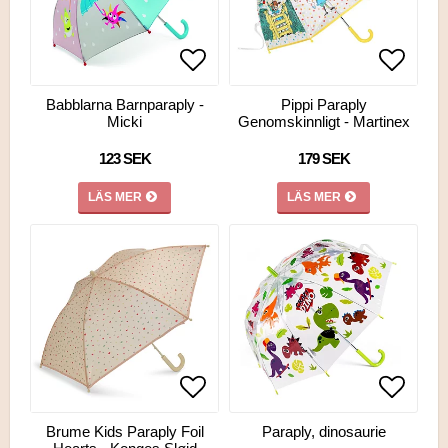
Lägg till i favoritlistan
Lägg till i favoritlistan
Lägg ti
Lägg ti
Babblarna Barnparaply -
Pippi Paraply
Micki
Genomskinnligt - Martinex
123 SEK
179 SEK
LÄS MER
LÄS MER
Lägg till i favoritlistan
Lägg ti
Brume Kids Paraply Foil
Paraply, dinosaurie