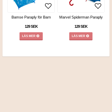
Lägg till i favoritlistan
Lägg ti
Bamse Paraply för Barn
Marvel Spiderman Paraply
129 SEK
129 SEK
LÄS MER
LÄS MER