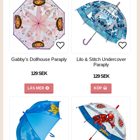
Lägg till i favoritlistan
Lägg till i favoritlistan
Lägg ti
Gabby's Dollhouse Paraply
Lilo & Stitch Undercover
Paraply
129 SEK
129 SEK
LÄS MER
KÖP