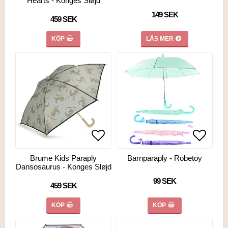
Hearts - Konges Sløjd
149 SEK
459 SEK
KÖP
LÄS MER
Lägg till i favoritlistan
Lägg ti
Lägg ti
Brume Kids Paraply
Barnparaply - Robetoy
Dansosaurus - Konges Sløjd
99 SEK
459 SEK
KÖP
KÖP