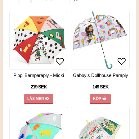
Lägg till i favoritlistan
Lägg till i favoritlistan
Lägg ti
Pippi Barnparaply - Micki
Gabby's Dollhouse Paraply
219 SEK
149 SEK
LÄS MER
KÖP