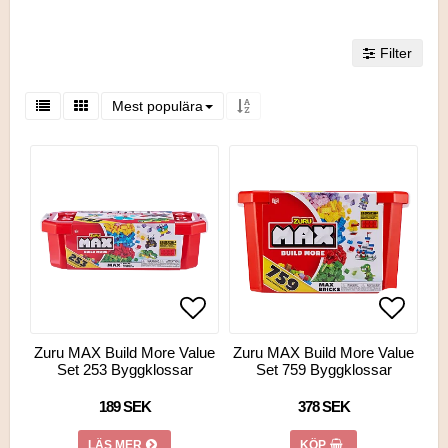
Filter
Mest populära
Lägg till i favoritlistan
Lägg till i favoritlistan
Lägg ti
Lägg ti
Zuru MAX Build More Value
Zuru MAX Build More Value
Set 253 Byggklossar
Set 759 Byggklossar
189 SEK
378 SEK
LÄS MER
KÖP