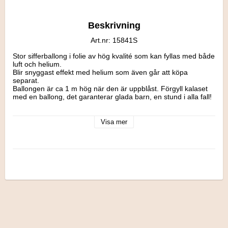
Beskrivning
Art.nr: 15841S
Stor sifferballong i folie av hög kvalité som kan fyllas med både 
luft och helium. 

Blir snyggast effekt med helium som även går att köpa 
separat.

Ballongen är ca 1 m hög när den är uppblåst. Förgyll kalaset 
med en ballong, det garanterar glada barn, en stund i alla fall!

Ballongen har en självslutande ventil och om du vill fylla den 
med luft istället för helium kan du göra detta med en 
Visa mer
ballongpump eller med hjälp av ett sugrör.

Material: Folie (Mylar)

Tillverkare: Betallic, USA

Storlek: H: 102 cm

Flygtid: Upp till en vecka fylld med helium.

Lyftkraft: ca 30 gram.

Volym: 65 liter
