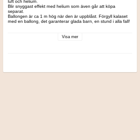
luft och helium. 

Blir snyggast effekt med helium som även går att köpa 
separat.

Ballongen är ca 1 m hög när den är uppblåst. Förgyll kalaset 
med en ballong, det garanterar glada barn, en stund i alla fall!

Ballongen har en självslutande ventil och om du vill fylla den 
med luft istället för helium kan du göra detta med en 
Visa mer
ballongpump eller med hjälp av ett sugrör.

Material: Folie (Mylar)

Tillverkare: Betallic, USA

Storlek: H: 102 cm

Flygtid: Upp till en vecka fylld med helium.

Lyftkraft: ca 30 gram.

Volym: 65 liter

Övrigt: Självförslutande