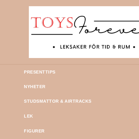
PRESENTTIPS
NYHETER
STUDSMATTOR & AIRTRACKS
LEK
FIGURER