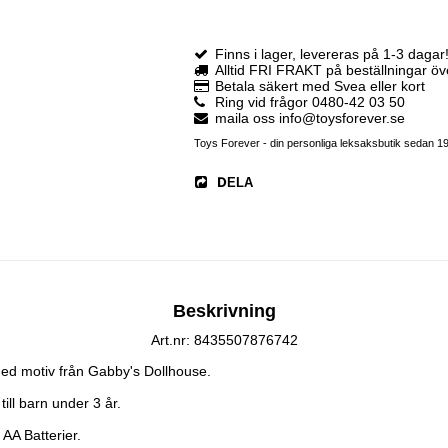
Finns i lager, levereras på 1-3 dagar
Alltid FRI FRAKT på beställningar ö
Betala säkert med Svea eller kort
Ring vid frågor 0480-42 03 50
maila oss info@toysforever.se
Toys Forever - din personliga leksaksbutik sedan 1
DELA
Beskrivning
Art.nr: 8435507876742
d motiv från Gabby's Dollhouse.

ll barn under 3 år.

 AA Batterier.