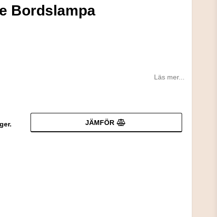
se Bordslampa
Läs mer...
JÄMFÖR
ger.