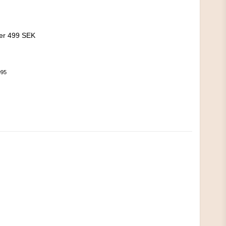
!
ver 499 SEK
995