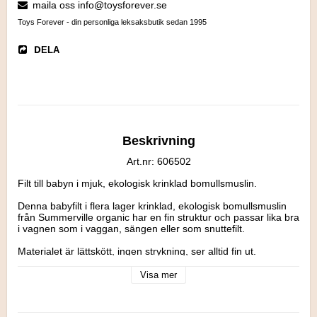
maila oss info@toysforever.se
Toys Forever - din personliga leksaksbutik sedan 1995
DELA
Beskrivning
Art.nr: 606502
Filt till babyn i mjuk, ekologisk krinklad bomullsmuslin.

Denna babyfilt i flera lager krinklad, ekologisk bomullsmuslin 
från Summerville organic har en fin struktur och passar lika bra 
i vagnen som i vaggan, sängen eller som snuttefilt.

Materialet är lättskött, ingen strykning, ser alltid fin ut.

Storlek: 120x120 cm

Visa mer
100% ekologisk krinklad bomullsmuslin.
