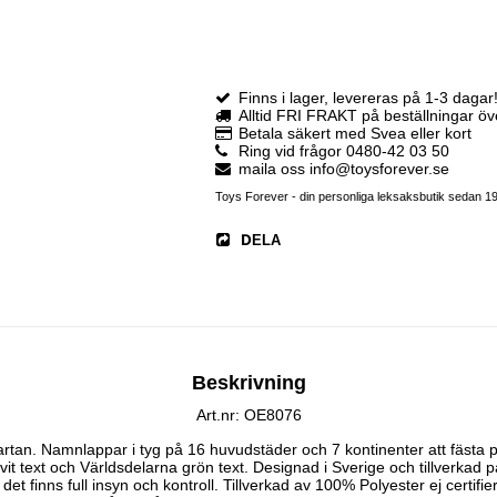
Finns i lager, levereras på 1-3 dagar
Alltid FRI FRAKT på beställningar ö
Betala säkert med Svea eller kort
Ring vid frågor 0480-42 03 50
maila oss info@toysforever.se
Toys Forever - din personliga leksaksbutik sedan 1
DELA
Beskrivning
Art.nr: OE8076
skartan. Namnlappar i tyg på 16 huvudstäder och 7 kontinenter att fästa på 
t text och Världsdelarna grön text. Designad i Sverige och tillverkad på
r det finns full insyn och kontroll. Tillverkad av 100% Polyester ej certif