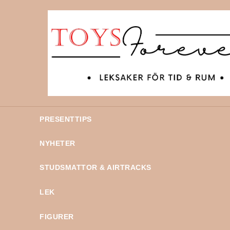
PRESENTTIPS
NYHETER
STUDSMATTOR & AIRTRACKS
LEK
FIGURER