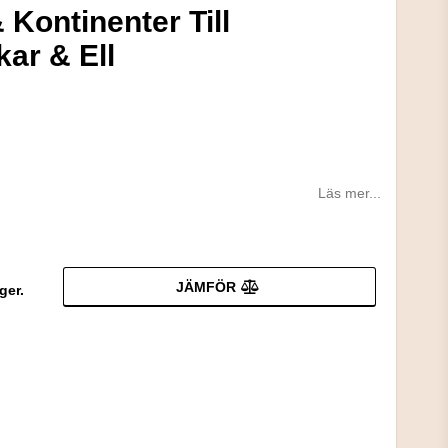
Kontinenter Till
kar & Ell
Läs mer...
JÄMFÖR
ger.