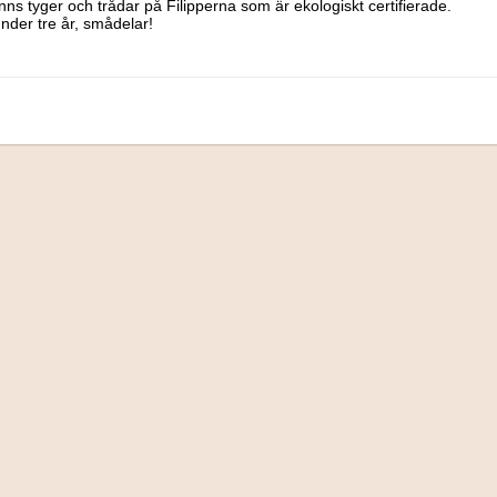
inns tyger och trådar på Filipperna som är ekologiskt certifierade.

under tre år, smådelar!