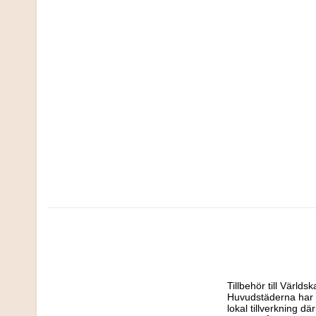
Tillbehör till Värld
Huvudstäderna har vi
lokal tillverkning dä