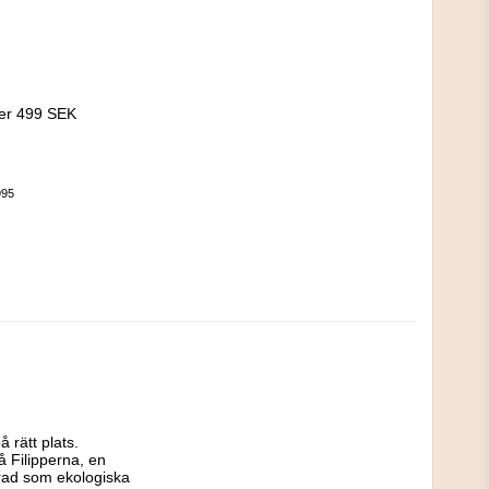
!
ver 499 SEK
995
rätt plats. 
 Filipperna, en 
ierad som ekologiska 