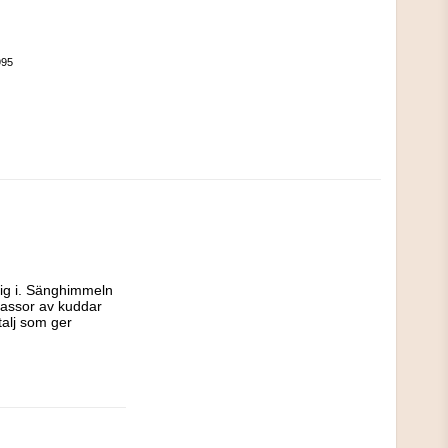
995
ig i. Sänghimmeln 
massor av kuddar 
alj som ger 