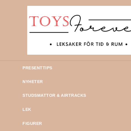
PRESENTTIPS
NYHETER
STUDSMATTOR & AIRTRACKS
LEK
FIGURER