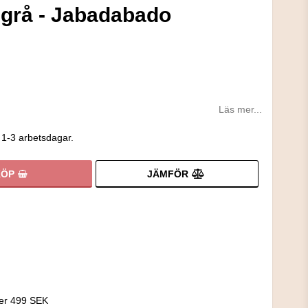
grå - Jabadabado
Läs mer...
 1-3 arbetsdagar.
JÄMFÖR
KÖP
!
ver 499 SEK