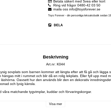
Betala säkert med Svea eller kort
Ring vid frågor 0480-42 03 50
maila oss info@toysforever.se
Toys Forever - din personliga leksaksbutik sedan 1
DELA
Beskrivning
Art.nr: K044
mysig sovplats som barnen kommer att längta efter att få gå och lägga s
hängas mitt i rummet och blir då en rolig lekplats. Eller fyll upp med 
läshörna. Oavsett hur den används blir den en dekorativ inredningsdet
nad och lyxig känsla.

våra matchande tygvimplar, kuddar och förvaringskorgar.

 krok i taket.

Visa mer
 spjälsäng, juniorsäng eller som myshörna.
