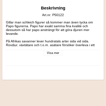
Beskrivning
Art.nr: P50122
Gillar man schleich figurer så kommer man även tycka om 
Papo figurerna. Papo har exakt samma fina kvalité och 
dessutom så har papo ansträngt för att göra djuren mer 
levande.

På Afrikas savanner lever hundratals arter sida vid sida. 
Rovdjur, växtätare och t.o.m. asätare försöker överleva i ett 
hett och tufft klimat. Ständigt på vakt, vandrar de över 
slätterna, söker skugga under träden och finner svalka vid 
Visa mer
vattenhålet.

Figurerna är gjorda i ftalatfri PVC. De är skulpterade i hög 
kvalitet och handmålade med stor detaljrikedom.

Papos produkter genomgår utförliga tester på ackrediterade 
laboratorium. Leksakerna är CE-märkta och uppfyller därmed 
de hälso-, säkerhets-, miljö- och övriga krav föreskrivna i 
enlighet med Europeisk lagstiftning.

Design: Papo, Frankrike