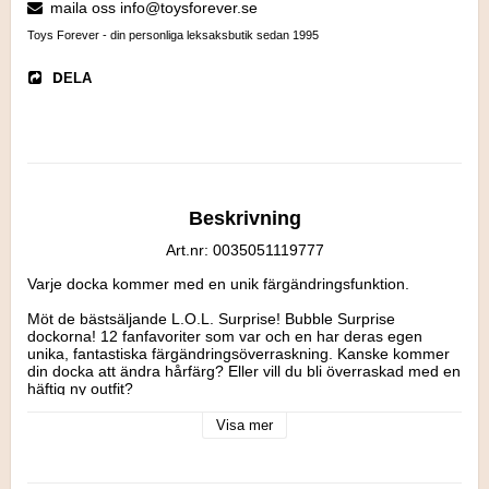
maila oss info@toysforever.se
Toys Forever - din personliga leksaksbutik sedan 1995
DELA
Beskrivning
Art.nr: 0035051119777
Varje docka kommer med en unik färgändringsfunktion.

Möt de bästsäljande L.O.L. Surprise! Bubble Surprise  
dockorna! 12 fanfavoriter som var och en har deras egen 
unika, fantastiska färgändringsöverraskning. Kanske kommer 
din docka att ändra hårfärg? Eller vill du bli överraskad med en 
häftig ny outfit? 

Upptäck deras Lil Sis och familjehusdjur i Bubble Surprise Lil 
Sis och Pet kollektionerna och samla hela familjen - alla säljs 
Visa mer
separat. 

Innehåller:

- 7 överraskningar
