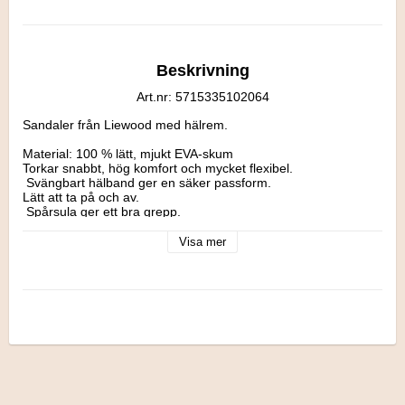
Beskrivning
Art.nr: 5715335102064
Sandaler från Liewood med hälrem.

Material: 100 % lätt, mjukt EVA-skum

Torkar snabbt, hög komfort och mycket flexibel.

 Svängbart hälband ger en säker passform.

Lätt att ta på och av.

 Spårsula ger ett bra grepp.

Storlek: 33
Visa mer