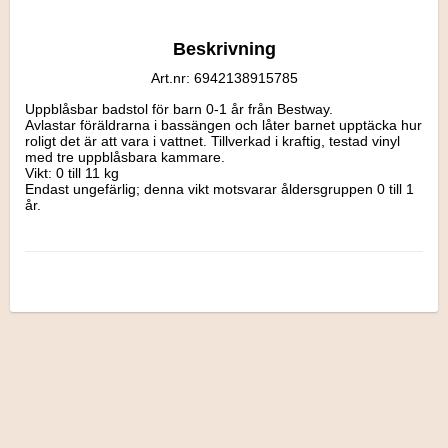
Beskrivning
Art.nr: 6942138915785
Uppblåsbar badstol för barn 0-1 år från Bestway. 

Avlastar föräldrarna i bassängen och låter barnet upptäcka hur 
roligt det är att vara i vattnet. Tillverkad i kraftig, testad vinyl 
med tre uppblåsbara kammare. 

Vikt: 0 till 11 kg 

Endast ungefärlig; denna vikt motsvarar åldersgruppen 0 till 1 
år.