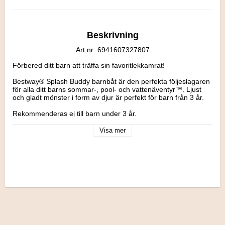
Beskrivning
Art.nr: 6941607327807
Förbered ditt barn att träffa sin favoritlekkamrat!

Bestway® Splash Buddy barnbåt är den perfekta följeslagaren 
för alla ditt barns sommar-, pool- och vattenäventyr™. Ljust 
och gladt mönster i form av djur är perfekt för barn från 3 år.

Rekommenderas ej till barn under 3 år.

Visa mer
Mått:

Bredd: 19,8cm

Höjd: 19,8cm

Längd: 4 cm