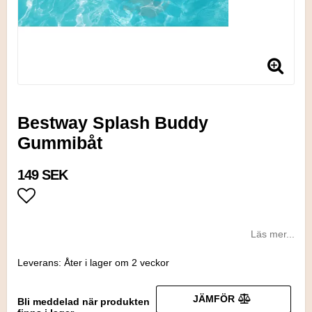
Bestway Splash Buddy
Gummibåt
149 SEK
Lägg till i favoritlistan
Läs mer...
Leverans:
Åter i lager om 2 veckor
JÄMFÖR
Bli meddelad när produkten