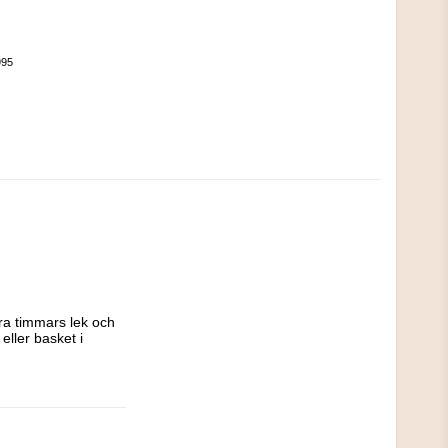
995
ra timmars lek och 
ller basket i 