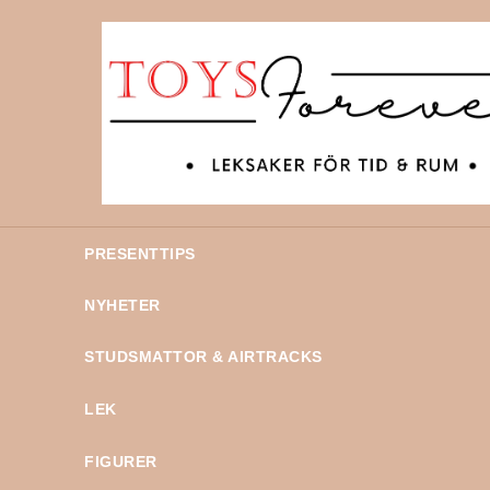
PRESENTTIPS
NYHETER
STUDSMATTOR & AIRTRACKS
LEK
FIGURER