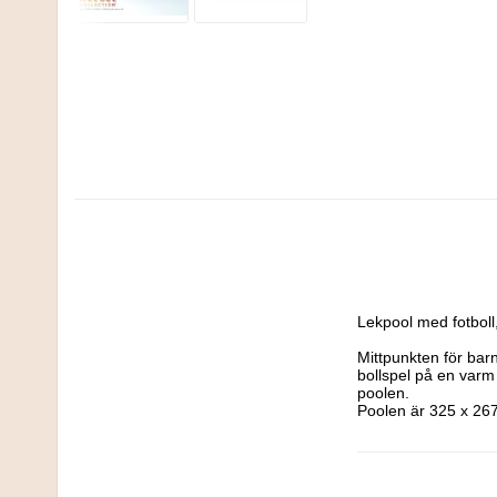
Lekpool med fotboll, 
Mittpunkten för barn
bollspel på en varm 
poolen. 

Poolen är 325 x 267
Rekommenderas från
Kräver tillsyn av en