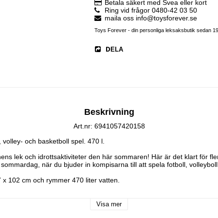
Betala säkert med Svea eller kort
Ring vid frågor 0480-42 03 50
maila oss info@toysforever.se
Toys Forever - din personliga leksaksbutik sedan 1
DELA
Beskrivning
Art.nr: 6941057420158
volley- och basketboll spel. 470 l.

ens lek och idrottsaktiviteter den här sommaren! Här är det klart för fle
sommardag, när du bjuder in kompisarna till att spela fotboll, volleyboll e
 x 102 cm och rymmer 470 liter vatten. 

 3 år.

 vuxen.
Visa mer