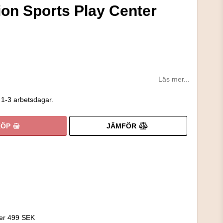
ion Sports Play Center
Läs mer...
 1-3 arbetsdagar.
JÄMFÖR
KÖP
!
ver 499 SEK