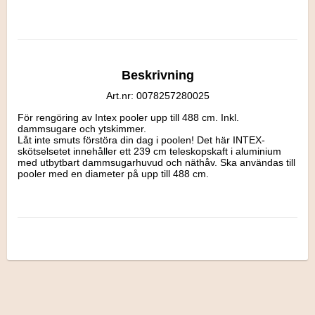
Beskrivning
Art.nr: 0078257280025
För rengöring av Intex pooler upp till 488 cm. Inkl. 
dammsugare och ytskimmer.

Låt inte smuts förstöra din dag i poolen! Det här INTEX-
skötselsetet innehåller ett 239 cm teleskopskaft i aluminium 
med utbytbart dammsugarhuvud och näthåv. Ska användas till 
pooler med en diameter på upp till 488 cm.

Rekommenderas ej till barn under 3 år.