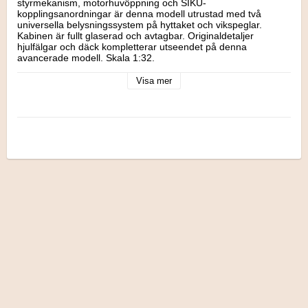
styrmekanism, motorhuvöppning och SIKU-
kopplingsanordningar är denna modell utrustad med två 
universella belysningssystem på hyttaket och vikspeglar. 
Kabinen är fullt glaserad och avtagbar. Originaldetaljer 
hjulfälgar och däck kompletterar utseendet på denna 
avancerade modell. Skala 1:32.

Rekommenderas från 3 år.

Visa mer
Mått: 17,1 x 8,8  x 10,7 cm.