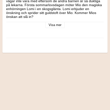
vågar inte vara med eftersom de andra barnen är så duktiga 
på lekarna. Första sommarlovsdagen möter Mio den magiska 
enhörningen Lomi i en skogsglänta. Lomi erbjuder en 
önskning och sprider sitt guldstoft över Mio. Kommer Mios 
önskan att slå in?

Författare Karin Signell Engelholm.

Visa mer
Utgivningsår 2023.

Rekommenderad ålder: 6-9 år.