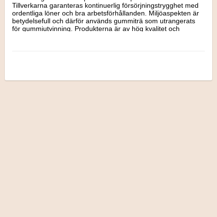
Tillverkarna garanteras kontinuerlig försörjningstrygghet med 
ordentliga löner och bra arbetsförhållanden. Miljöaspekten är 
betydelsefull och därför används gummiträ som utrangerats 
för gummiutvinning. Produkterna är av hög kvalitet och 
säkerheten är hög.

Rekommenderas från 1 år.