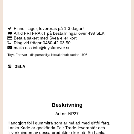
Finns i lager, levereras på 1-3 dagar!
Alltid FRI FRAKT på beställningar över 499 SEK
Betala säkert med Svea eller kort
Ring vid frågor 0480-42 03 50
maila oss info@toysforever.se
Toys Forever - din personliga leksaksbutik sedan 1995
DELA
Beskrivning
Art.nr: NP27
Handgjort föl i gummiträ som är målad med giftfri färg.

Lanka Kade är godkända Fair Trade-leverantör och 
tillverkningen av dessa produkter sker på  Sri Lanka. 