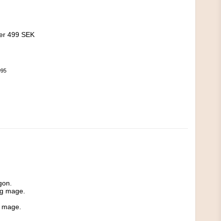
!
ver 499 SEK
995
on.

g mage.

 mage.
