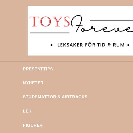
PRESENTTIPS
NYHETER
STUDSMATTOR & AIRTRACKS
LEK
FIGURER