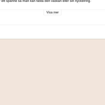
ar ett spänne så man kan fästa den väskan eller sin nyckelring.

ag 11 Juni.

Visa mer
ster.

ll barn under 3 år.

ta tillverkarna av gosedjur fyllda med Plysh i världen. Det amerikanska 
v Ty Warner. De charmerande gosedjuren från Ty har stora, glittrande
lden och säljs idag i 151 länder. 

söta djuren som har personliga namn och födelsedagar. I varje hjärta 
elsedag och ett litet budskap.