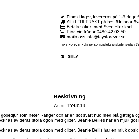
Finns i lager, levereras på 1-3 dagar
Alltid FRI FRAKT på beställningar ö
Betala säkert med Svea eller kort
Ring vid frågor 0480-42 03 50
maila oss info@toysforever.se
Toys Forever - din personliga leksaksbutik sedan 1
DELA
Beskrivning
Art.nr: TY43113
illa gosedjur som heter Ranger och är en söt svart hud med blå glittriga ög
cknas av deras stora ögon med glitter. Beanie Bellies har en mjuk gosi
cknas av deras stora ögon med glitter. Beanie Bellis har en mjuk gosig