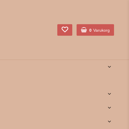
0
Varukorg
Din varukorg är tom