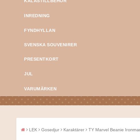
KALASTILLBEHÖR
INREDNING
FYNDHYLLAN
SVENSKA SOUVENIRER
PRESENTKORT
JUL
VARUMÄRKEN
LEK
Gosedjur
Karaktärer
TY Marvel Beanie Ironma