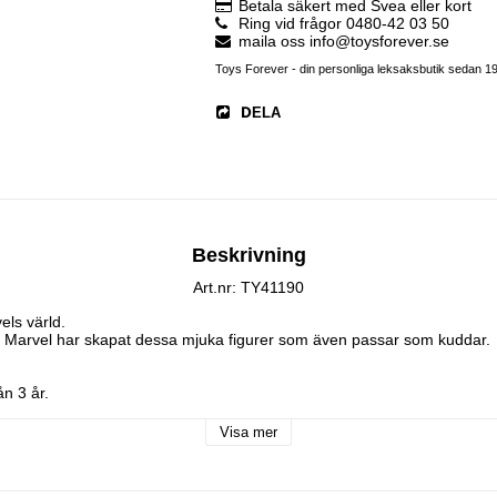
Betala säkert med Svea eller kort
Ring vid frågor 0480-42 03 50
maila oss info@toysforever.se
Toys Forever - din personliga leksaksbutik sedan 1
DELA
Beskrivning
Art.nr: TY41190
ls värld.

 Marvel har skapat dessa mjuka figurer som även passar som kuddar.

n 3 år.
Visa mer