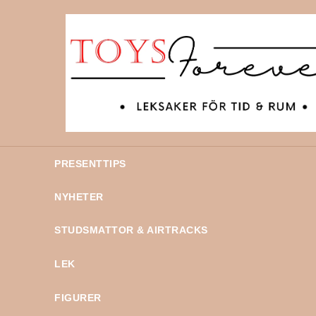
PRESENTTIPS
NYHETER
STUDSMATTOR & AIRTRACKS
LEK
FIGURER