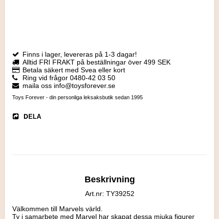
Finns i lager, levereras på 1-3 dagar!
Alltid FRI FRAKT på beställningar över 499 SEK
Betala säkert med Svea eller kort
Ring vid frågor 0480-42 03 50
maila oss info@toysforever.se
Toys Forever - din personliga leksaksbutik sedan 1995
DELA
Beskrivning
Art.nr: TY39252
Välkommen till Marvels värld.

Ty i samarbete med Marvel har skapat dessa mjuka figurer 