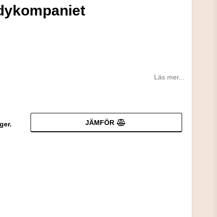
ddykompaniet
Läs mer...
JÄMFÖR
ger.