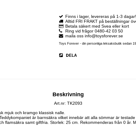
Finns i lager, levereras på 1-3 dagar
Alltid FRI FRAKT på beställningar ö
Betala säkert med Svea eller kort
Ring vid frågor 0480-42 03 50
maila oss info@toysforever.se
Toys Forever - din personliga leksaksbutik sedan 1
DELA
Beskrivning
Art.nr: TK2093
sk mjuk och kramgo klassisk nalle.

n Teddykompaniet är barnsäkra vilket innebär att alla sömmar är testade
och flamsäkra samt giftfria. Storlek: 25 cm. Rekommenderas från 0 år. M