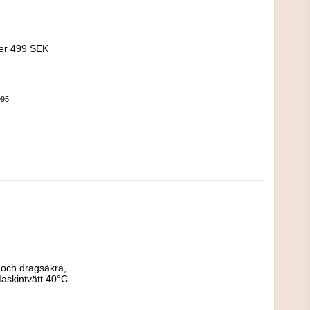
!
ver 499 SEK
995
 och dragsäkra, 
askintvätt 40°C.