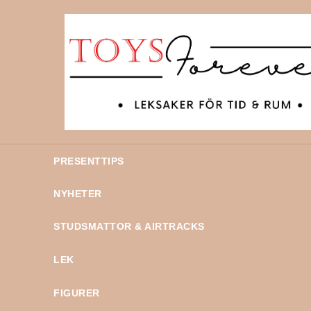
PRESENTTIPS
NYHETER
STUDSMATTOR & AIRTRACKS
LEK
FIGURER