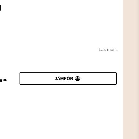
g
Läs mer...
JÄMFÖR
ger.