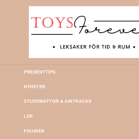
PRESENTTIPS
NYHETER
STUDSMATTOR & AIRTRACKS
LEK
FIGURER