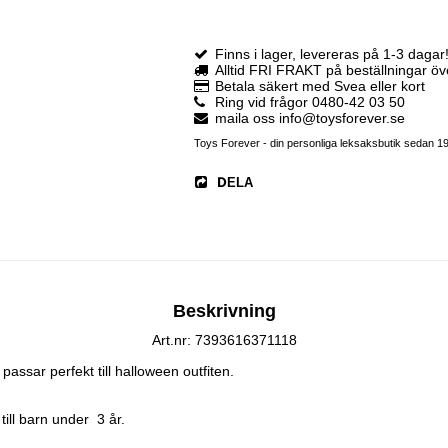
Finns i lager, levereras på 1-3 dagar
Alltid FRI FRAKT på beställningar ö
Betala säkert med Svea eller kort
Ring vid frågor 0480-42 03 50
maila oss info@toysforever.se
Toys Forever - din personliga leksaksbutik sedan 1
DELA
Beskrivning
Art.nr: 7393616371118
assar perfekt till halloween outfiten.

ll barn under  3 år.