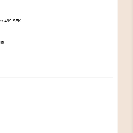
!
ver 499 SEK
995