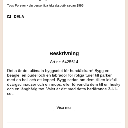
Toys Forever - din personliga leksaksbutik sedan 1995
DELA
Beskrivning
Art.nr: 6425614
Detta är det ultimata byggsetet för hundälskare! Bygg en 
beagle, en pudel och en labrador för roliga turer till parken 
med en boll och ett koppel. Bygg sedan om dem till en lekfull 
dvärgschnauzer och en mops, eller förvandla dem till en husky 
och en långhårig tax. Valet är ditt med detta bedårande 3-i-1-
set.

Obegränsade lekar med ett ombyggbart lekset med hundar.

Barn kan uppleva roliga hundäventyr med det fantastiska 
Visa mer
byggsetet LEGO® Creator 3in1 Gulliga hundar, med en 
beagle, en pudel och en labrador.

Hundälskare och barn från 7 år kan njuta av roliga lekstunder 