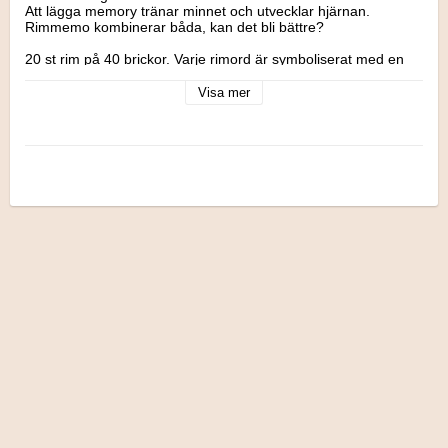
Att lägga memory tränar minnet och utvecklar hjärnan. 
Rimmemo kombinerar båda, kan det bli bättre?

20 st rim på 40 brickor. Varje rimord är symboliserat med en 
bild, under bilden är ordet skrivet.

Visa mer
Spelet innehåller 40 memobrickor.

För 2-4 spelare.

Lägg ut korten med baksidan upp. Den som börjar vänder på 
två valfria kort så att bilderna syns. Om orden på de båda 
korten rimmar på varandra, får spelaren ta upp dem och 
vända två nya o.s.v. Om orden på korten inte rimmar, vänds 
de tillbaka och nästa spelare får göra ett försök att hitta kort 
med ord som rimmar. När alla korten är upplockade, vinner 
den som har flest par. Under spelets gång är det viktigt att alla 