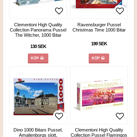
Lägg till i favoritlistan
Lägg till i favoritlistan
Lägg ti
Lägg ti
Clementoni High Quality
Ravensburger Pussel
Collection Panorama Pussel
Christmas Time 1000 Bitar
The Witcher, 1000 Bitar
199 SEK
130 SEK
KÖP
KÖP
Lägg till i favoritlistan
Lägg ti
Dino 1000 Bitars Pussel,
Clementoni High Quality
Amalienborgs slott,
Collection Pussel Flamingos