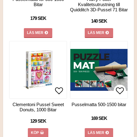
Bitar
Kvalitetsutrustning till
Quidditch 3D-Pussel 71 Bitar
179 SEK
140 SEK
LÄS MER
LÄS MER
Lägg till i favoritlistan
Lägg till i favoritlistan
Lägg ti
Lägg ti
Clementoni Pussel Sweet
Pusselmatta 500-1500 bitar
Donuts, 1000 Bitar
169 SEK
129 SEK
KÖP
LÄS MER