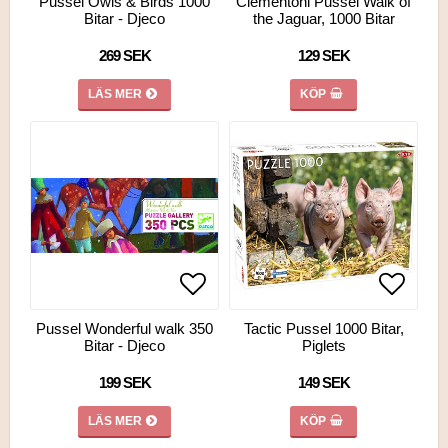
Pussel Owls & Birds 1000
Clementoni Pussel Walk of
Bitar - Djeco
the Jaguar, 1000 Bitar
269 SEK
129 SEK
LÄS MER
KÖP
Lägg till i favoritlistan
Lägg till i favoritlistan
Lägg ti
Pussel Wonderful walk 350
Tactic Pussel 1000 Bitar,
Bitar - Djeco
Piglets
199 SEK
149 SEK
LÄS MER
KÖP