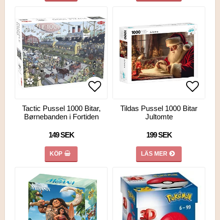
Lägg till i favoritlistan
Lägg ti
Tactic Pussel 1000 Bitar,
Tildas Pussel 1000 Bitar
Børnebanden i Fortiden
Jultomte
149 SEK
199 SEK
KÖP
LÄS MER