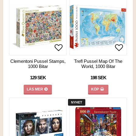
Lägg till i favoritlistan
Lägg till i favoritlistan
Lägg ti
Lägg ti
Clementoni Pussel Stamps,
Trefl Pussel Map Of The
1000 Bitar
World, 1000 Bitar
129 SEK
198 SEK
LÄS MER
KÖP
NYHET