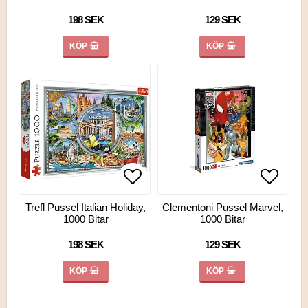
198 SEK
129 SEK
KÖP
KÖP
Lägg till i favoritlistan
Lägg till i favoritlistan
Lägg ti
Lägg ti
Trefl Pussel Italian Holiday,
Clementoni Pussel Marvel,
1000 Bitar
1000 Bitar
198 SEK
129 SEK
KÖP
KÖP