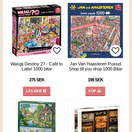
Lägg till i favoritlistan
Lägg till i favoritlistan
Lägg ti
Wasgij Destiny 27 - Café to
Jan Van Haasteren Pussel
Latte! 1000 bitar
Shop till you drop 1000 Bitar
275 SEK
199 SEK
LÄS MER
KÖP