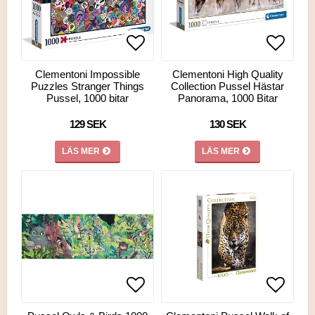
Lägg till i favoritlistan
Lägg till i favoritlistan
Lägg ti
Lägg ti
Clementoni Impossible
Clementoni High Quality
Puzzles Stranger Things
Collection Pussel Hästar
Pussel, 1000 bitar
Panorama, 1000 Bitar
129 SEK
130 SEK
LÄS MER
LÄS MER
Lägg till i favoritlistan
Lägg ti
Lägg ti