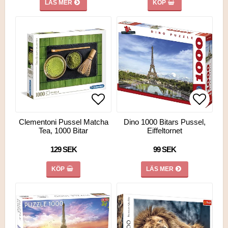
LÄS MER
KÖP
Lägg till i favoritlistan
Lägg till i favoritlistan
Lägg ti
Clementoni Pussel Matcha
Dino 1000 Bitars Pussel,
Tea, 1000 Bitar
Eiffeltornet
129 SEK
99 SEK
KÖP
LÄS MER