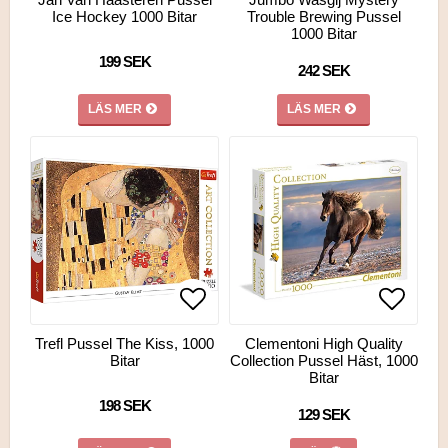
Ice Hockey 1000 Bitar
Trouble Brewing Pussel
1000 Bitar
199 SEK
242 SEK
LÄS MER
LÄS MER
Lägg till i favoritlistan
Lägg till i favoritlistan
Lägg ti
Trefl Pussel The Kiss, 1000
Clementoni High Quality
Bitar
Collection Pussel Häst, 1000
Bitar
198 SEK
129 SEK