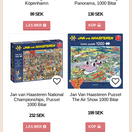
Köpenhamn
Panorama, 1000 Bitar
99 SEK
130 SEK
LÄS MER
KÖP
Lägg till i favoritlistan
Lägg till i favoritlistan
Lägg ti
Jan van Haasteren National
Jan Van Haasteren Pussel
Championships, Pussel
The Air Show 1000 Bitar
1000 Bitar
199 SEK
232 SEK
LÄS MER
KÖP