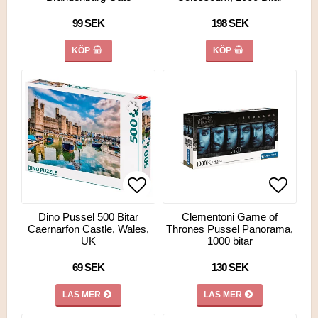
99 SEK
198 SEK
KÖP
KÖP
Lägg till i favoritlistan
Lägg ti
Lägg ti
Dino Pussel 500 Bitar
Clementoni Game of
Caernarfon Castle, Wales,
Thrones Pussel Panorama,
UK
1000 bitar
69 SEK
130 SEK
LÄS MER
LÄS MER