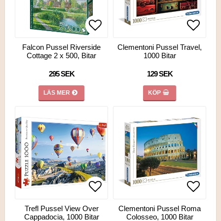
Lägg till i favoritlistan
Lägg till i favoritlistan
Lägg ti
Lägg ti
Falcon Pussel Riverside
Clementoni Pussel Travel,
Cottage 2 x 500, Bitar
1000 Bitar
295 SEK
129 SEK
LÄS MER
KÖP
Lägg till i favoritlistan
Lägg till i favoritlistan
Lägg ti
Trefl Pussel View Over
Clementoni Pussel Roma
Cappadocia, 1000 Bitar
Colosseo, 1000 Bitar