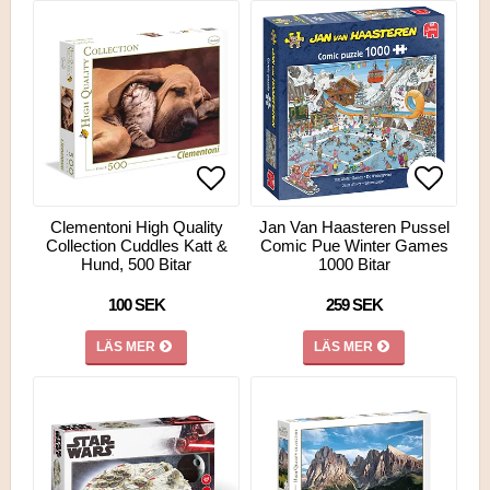
Lägg till i favoritlistan
Lägg ti
Lägg ti
Clementoni High Quality
Jan Van Haasteren Pussel
Collection Cuddles Katt &
Comic Pue Winter Games
Hund, 500 Bitar
1000 Bitar
100 SEK
259 SEK
LÄS MER
LÄS MER