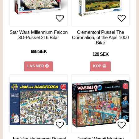
Lägg till i favoritlistan
Lägg till i favoritlistan
Lägg ti
Lägg ti
Star Wars Millennium Falcon
Clementoni Pussel The
3D-Pussel 216 Bitar
Coronation, of the Alps 1000
Bitar
698 SEK
129 SEK
LÄS MER
KÖP
Lägg till i favoritlistan
Lägg ti
Lägg ti
Jan Van Haasteren Pussel
Jumbo Wasgij Mystery