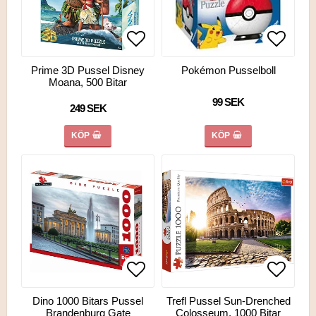
Lägg till i favoritlistan
Lägg ti
Lägg ti
Prime 3D Pussel Disney
Pokémon Pusselboll
Moana, 500 Bitar
99 SEK
249 SEK
KÖP
KÖP
Lägg till i favoritlistan
Lägg ti
Lägg ti
Dino 1000 Bitars Pussel
Trefl Pussel Sun-Drenched
Brandenburg Gate
Colosseum, 1000 Bitar