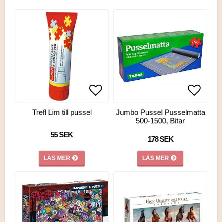
Lägg till i favoritlistan
Lägg till i favoritlistan
Lägg ti
Lägg ti
Trefl Lim till pussel
Jumbo Pussel Pusselmatta
500-1500, Bitar
55 SEK
178 SEK
LÄS MER
LÄS MER