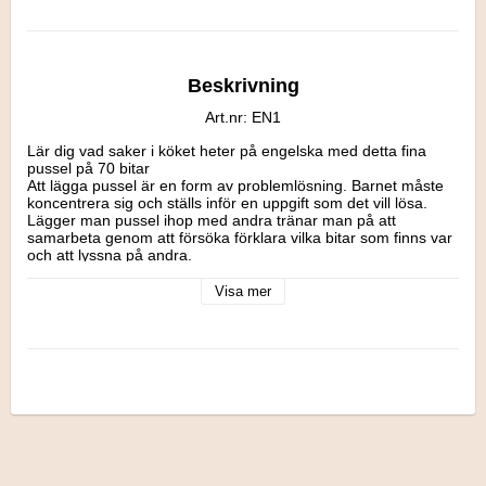
Beskrivning
Art.nr: EN1
Lär dig vad saker i köket heter på engelska med detta fina 
pussel på 70 bitar

Att lägga pussel är en form av problemlösning. Barnet måste 
koncentrera sig och ställs inför en uppgift som det vill lösa.

Lägger man pussel ihop med andra tränar man på att 
samarbeta genom att försöka förklara vilka bitar som finns var 
och att lyssna på andra.

Att lägga ett pussel från början till slut ger en känsla av 
välbefinnande. Barnet lär sig att fullfölja sitt åtagande, jobba 
Visa mer
tålmodigt och känna sig nöjd och tillfreds när pusslet till slut är 
klart. Det är därför viktigt att välja rätt svårighetsgrad på 
pusslet.

Pussel hjälper i allra högsta grad barnet att utveckla såväl 
grovmotorik som finmotorik.

Larsen Pussel är ett familjeföretag med målet att tillverka 
pussel av hög kvalitet med eftertanke och gärna en 
pedagogisk inriktning som gör det både roligt och lärofullt att 
lägga pussel.

Ett kvalitetspussel gjort av kraftig hårdkartong. Det ska både 
vara lätt för barn att greppa och vara hållbart.
