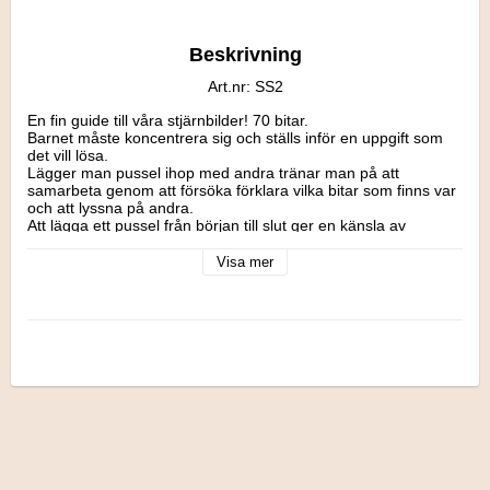
Beskrivning
Art.nr: SS2
En fin guide till våra stjärnbilder! 70 bitar.

Barnet måste koncentrera sig och ställs inför en uppgift som 
det vill lösa.

Lägger man pussel ihop med andra tränar man på att 
samarbeta genom att försöka förklara vilka bitar som finns var 
och att lyssna på andra.

Att lägga ett pussel från början till slut ger en känsla av 
välbefinnande. Barnet lär sig att fullfölja sitt åtagande, jobba 
tålmodigt och känna sig nöjd och tillfreds när pusslet till slut är 
Visa mer
klart. Det är därför viktigt att välja rätt svårighetsgrad på 
pusslet.

Pussel hjälper i allra högsta grad barnet att utveckla såväl 
grovmotorik som finmotorik.

Larsen Pussel är ett familjeföretag med målet att tillverka 
pussel av hög kvalitet med eftertanke och gärna en 
pedagogisk inriktning som gör det både roligt och lärofullt att 
lägga pussel.

Ett kvalitetspussel gjort av kraftig hårdkartong. Det ska både 
vara lätt för barn att greppa och vara hållbart.

Rekommenderas från: 3 år.  Mått: 28, 5 x 36,5 x 0,5 cm.