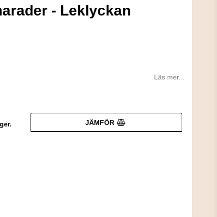
harader - Leklyckan
Läs mer...
JÄMFÖR
ger.