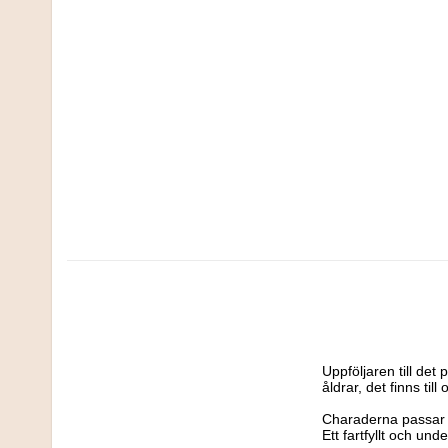
Uppföljaren till de
åldrar, det finns till
Charaderna passar al
Ett fartfyllt och un