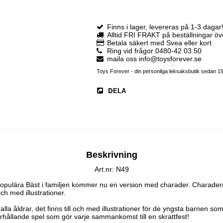
Finns i lager, levereras på 1-3 dagar
Alltid FRI FRAKT på beställningar ö
Betala säkert med Svea eller kort
Ring vid frågor 0480-42 03 50
maila oss info@toysforever.se
Toys Forever - din personliga leksaksbutik sedan 1
DELA
Beskrivning
Art.nr: N49
t populära Bäst i familjen kommer nu en version med charader. Charadern
 och med illustrationer.

la åldrar, det finns till och med illustrationer för de yngsta barnen som
derhållande spel som gör varje sammankomst till en skrattfest! 
