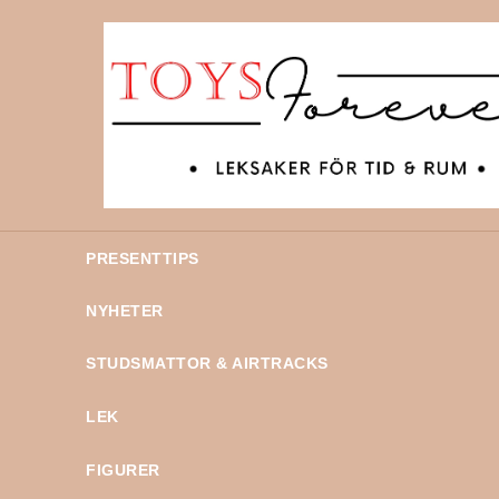
PRESENTTIPS
NYHETER
STUDSMATTOR & AIRTRACKS
LEK
FIGURER