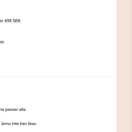
!
ver 499 SEK
995
a passar alla 
 ännu inte kan läsa. 