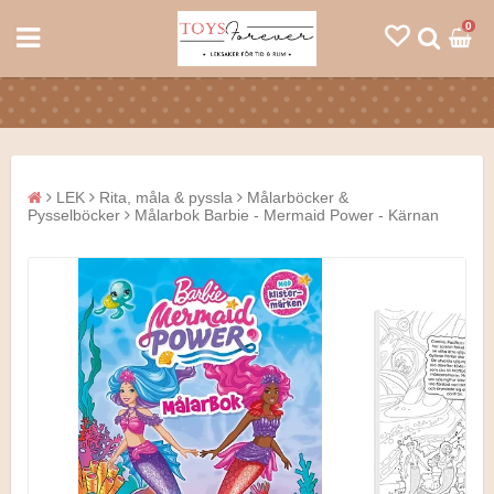
0
LEK
Rita, måla & pyssla
Målarböcker &
Pysselböcker
Målarbok Barbie - Mermaid Power - Kärnan