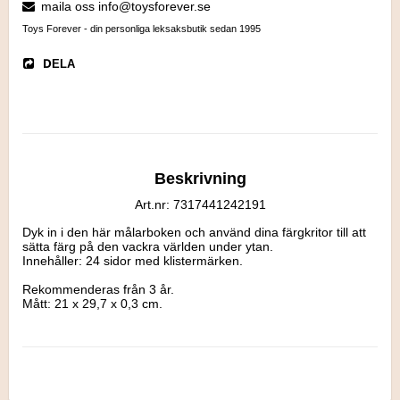
maila oss info@toysforever.se
Toys Forever - din personliga leksaksbutik sedan 1995
DELA
Beskrivning
Art.nr: 7317441242191
Dyk in i den här målarboken och använd dina färgkritor till att 
sätta färg på den vackra världen under ytan. 

Innehåller: 24 sidor med klistermärken.

Rekommenderas från 3 år.

Mått: 21 x 29,7 x 0,3 cm.