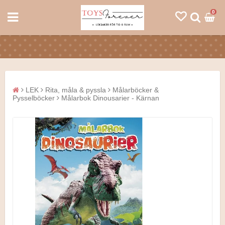
0
LEK
Rita, måla & pyssla
Målarböcker &
Pysselböcker
Målarbok Dinousarier - Kärnan