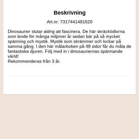
Beskrivning
Art.nr: 7317441481620
Dinosaurier slutar aldrig att fascinera. De här skräcködlorna 
som levde för många miljoner år sedan bär på så mycket 
spänning och mystik. Mystik som skrämmer och lockar på 
samma gång. I den här målarboken på 48 sidor får du måla de 
fantastiska djuren. Följ med in i dinosauriernas spännande 
värld! 

Rekommenderas från 3 år.

Mått: 21 x 29,7 x 0,3 cm.