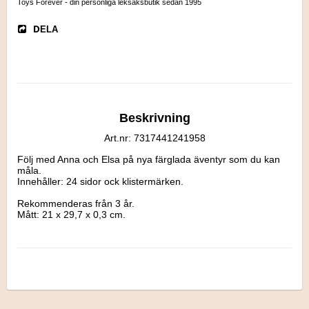
Toys Forever - din personliga leksaksbutik sedan 1995
DELA
Beskrivning
Art.nr: 7317441241958
Följ med Anna och Elsa på nya färglada äventyr som du kan 
måla. 

Innehåller: 24 sidor ock klistermärken.

Rekommenderas från 3 år.

Mått: 21 x 29,7 x 0,3 cm.