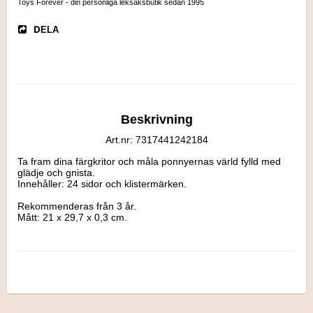
Toys Forever - din personliga leksaksbutik sedan 1995
DELA
Beskrivning
Art.nr: 7317441242184
Ta fram dina färgkritor och måla ponnyernas värld fylld med 
glädje och gnista. 

Innehåller: 24 sidor och klistermärken.

Rekommenderas från 3 år.

Mått: 21 x 29,7 x 0,3 cm.