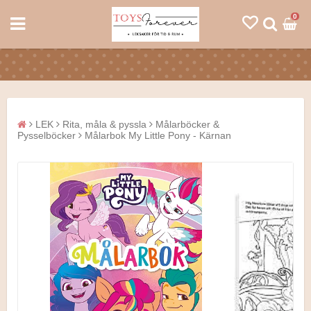
0
LEK
Rita, måla & pyssla
Målarböcker &
Pysselböcker
Målarbok My Little Pony - Kärnan