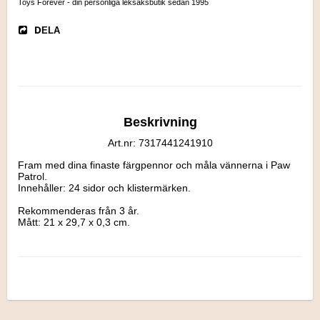
Toys Forever - din personliga leksaksbutik sedan 1995
DELA
Beskrivning
Art.nr: 7317441241910
Fram med dina finaste färgpennor och måla vännerna i Paw 
Patrol. 

Innehåller: 24 sidor och klistermärken.

Rekommenderas från 3 år.

Mått: 21 x 29,7 x 0,3 cm.