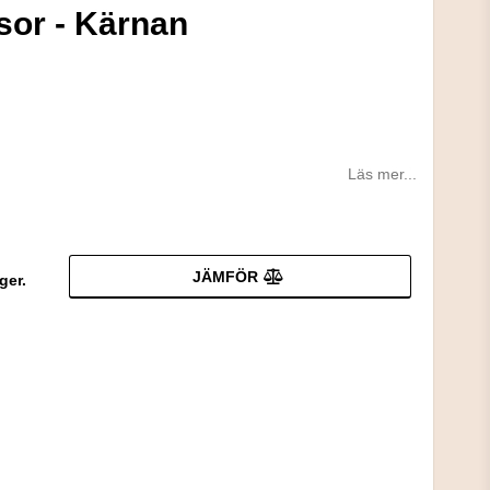
sor - Kärnan
Läs mer...
JÄMFÖR
ger.