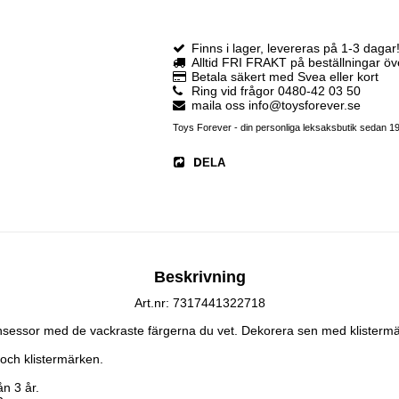
Finns i lager, levereras på 1-3 dagar
Alltid FRI FRAKT på beställningar ö
Betala säkert med Svea eller kort
Ring vid frågor 0480-42 03 50
maila oss info@toysforever.se
Toys Forever - din personliga leksaksbutik sedan 1
DELA
Beskrivning
Art.nr: 7317441322718
insessor med de vackraste färgerna du vet. Dekorera sen med klistermär
 och klistermärken.

 3 år.
