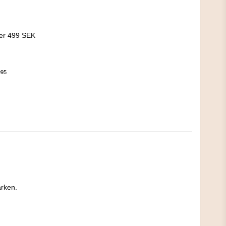
!
ver 499 SEK
995
ken. 
