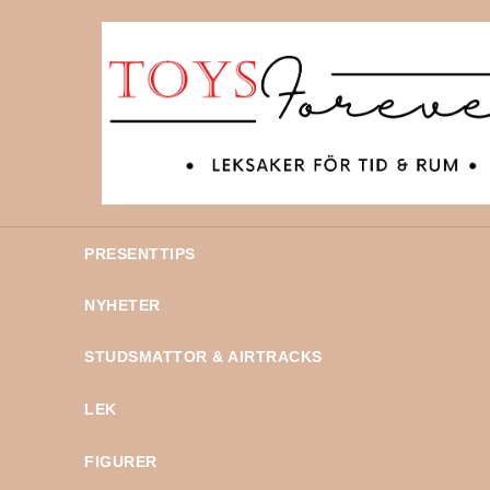
PRESENTTIPS
NYHETER
STUDSMATTOR & AIRTRACKS
LEK
FIGURER