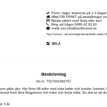
Finns i lager, levereras på 1-3 dagar
Alltid FRI FRAKT på beställningar ö
Betala säkert med Svea eller kort
Ring vid frågor 0480-42 03 50
maila oss info@toysforever.se
Toys Forever - din personliga leksaksbutik sedan 1
DELA
Beskrivning
Art.nr: 7317441482757
om gillar djur. Här finns 48 sidor med söta katter och hundar, kaniner, 
plocka fram dina färgpennor och kritor och börja måla. Du ska se att du
 3 år.
