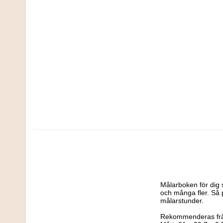
Målarboken för dig s
och många fler. Så 
målarstunder.

Rekommenderas från