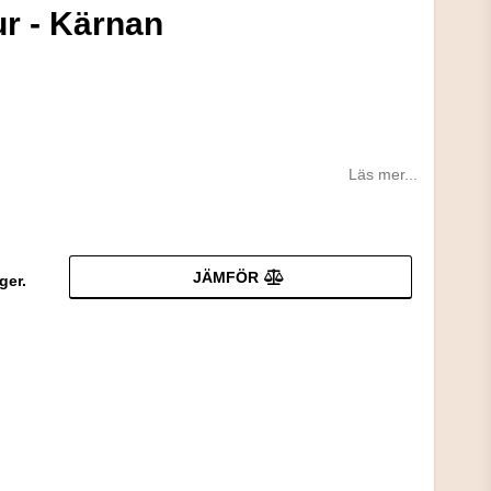
r - Kärnan
Läs mer...
JÄMFÖR
ger.