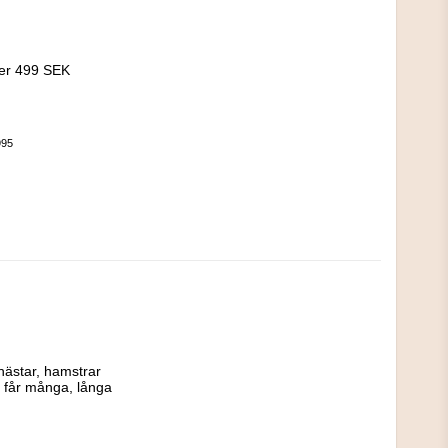
!
ver 499 SEK
995
hästar, hamstrar 
 får många, långa 