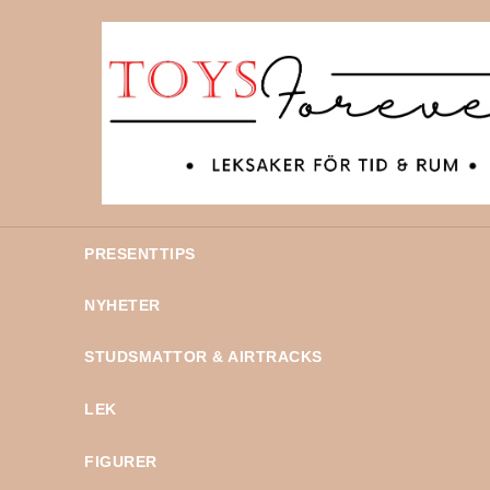
PRESENTTIPS
NYHETER
STUDSMATTOR & AIRTRACKS
LEK
FIGURER