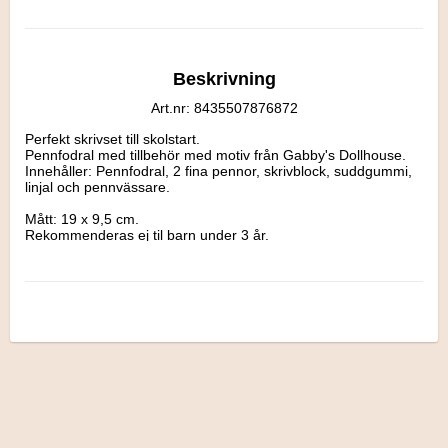
Beskrivning
Art.nr: 8435507876872
Perfekt skrivset till skolstart.

Pennfodral med tillbehör med motiv från Gabby's Dollhouse.

Innehåller: Pennfodral, 2 fina pennor, skrivblock, suddgummi, 
linjal och pennvässare.

Mått: 19 x 9,5 cm.

Rekommenderas ej til barn under 3 år.