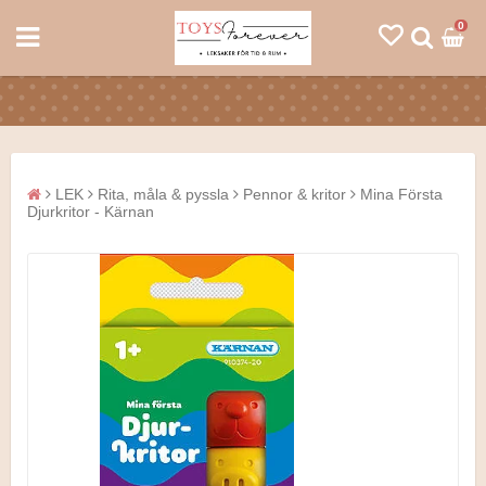
0
LEK
Rita, måla & pyssla
Pennor & kritor
Mina Första
Djurkritor - Kärnan