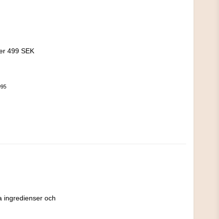
!
ver 499 SEK
995
a ingredienser och 