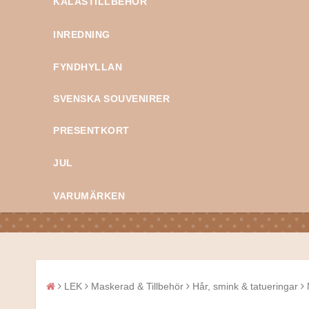
KALASTILLBEHÖR
INREDNING
FYNDHYLLAN
SVENSKA SOUVENIRER
PRESENTKORT
JUL
VARUMÄRKEN
LEK
Maskerad & Tillbehör
Hår, smink & tatueringar