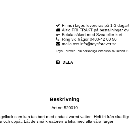
Finns i lager, levereras på 1-3 dagar
Alltid FRI FRAKT på beställningar ö
Betala säkert med Svea eller kort
Ring vid frågor 0480-42 03 50
maila oss info@toysforever.se
Toys Forever - din personliga leksaksbutik sedan 1
DELA
Beskrivning
Art.nr: 520010
gellack som kan tas bort med endast varmt vatten. Helt fri från skadlig
år och uppåt. Låt de små kreatörerna leka med alla våra färger!
