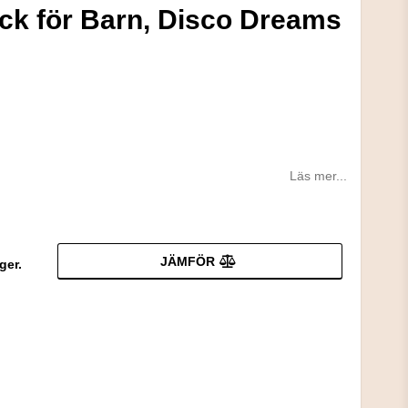
ck för Barn, Disco Dreams
Läs mer...
JÄMFÖR
ger.