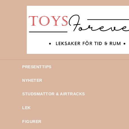
PRESENTTIPS
NYHETER
STUDSMATTOR & AIRTRACKS
LEK
FIGURER