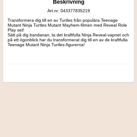
Beskrivning
Art.nr: 043377835219
Transformera dig till en av Turtles från populära Teenage 
Mutant Ninja Turtles Mutant Mayhem-filmen med Reveal Role 
Play set! 

Sätt på dig bandanan, ta det kraftfulla Ninja Reveal-vapnet och 
på ett ögonblick har du transformerat dig till en av de kraftfulla 
Teenage Mutant Ninja Turtles-figurerna!

Rekommenderas från 3 år.