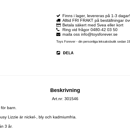
Finns i lager, levereras på 1-3 dagar
Alltid FRI FRAKT på beställningar ö
Betala säkert med Svea eller kort
Ring vid frågor 0480-42 03 50
maila oss info@toysforever.se
Toys Forever - din personliga leksaksbutik sedan 1
DELA
Beskrivning
Art.nr: 301546
för barn.

sy Lizzie är nickel-, bly och kadmiumfria.

n 3 år.