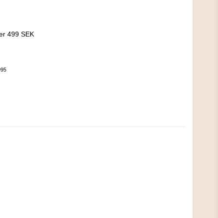
!
ver 499 SEK
995