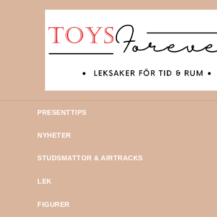
PRESENTTIPS
NYHETER
STUDSMATTOR & AIRTRACKS
LEK
FIGURER