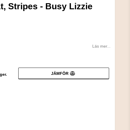
, Stripes - Busy Lizzie
Läs mer...
JÄMFÖR
ger.