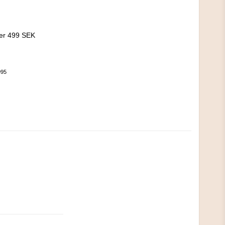
!
ver 499 SEK
995