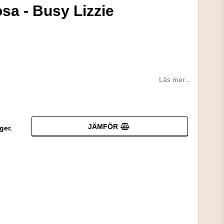
osa - Busy Lizzie
Läs mer...
JÄMFÖR
ger.