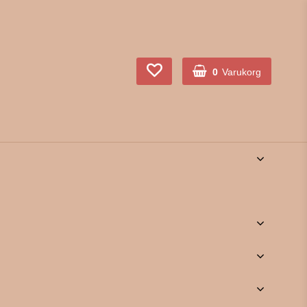
0
Varukorg
Din varukorg är tom