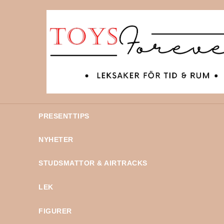
PRESENTTIPS
NYHETER
STUDSMATTOR & AIRTRACKS
LEK
FIGURER