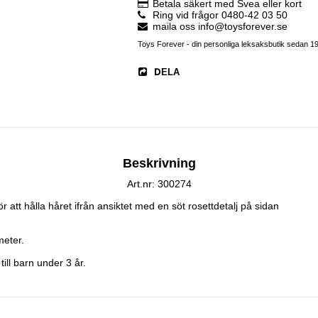
Betala säkert med Svea eller kort
Ring vid frågor 0480-42 03 50
maila oss info@toysforever.se
Toys Forever - din personliga leksaksbutik sedan 1
DELA
Beskrivning
Art.nr: 300274
 att hålla håret ifrån ansiktet med en söt rosettdetalj på sidan

eter.

ll barn under 3 år.