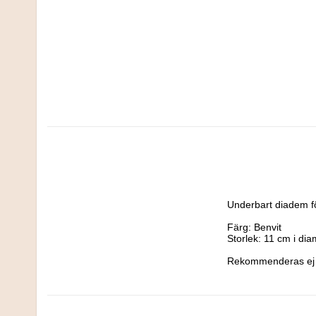
Underbart diadem för
Färg: Benvit

Storlek: 11 cm i diam
Rekommenderas ej ti