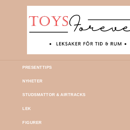
PRESENTTIPS
NYHETER
STUDSMATTOR & AIRTRACKS
LEK
FIGURER