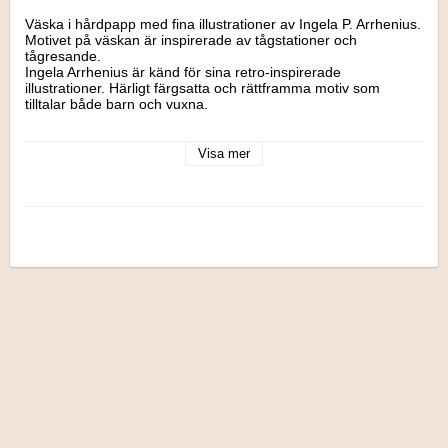
Väska i hårdpapp med fina illustrationer av Ingela P. Arrhenius. 
Motivet på väskan är inspirerade av tågstationer och 
tågresande.

Ingela Arrhenius är känd för sina retro-inspirerade 
illustrationer. Härligt färgsatta och rättframma motiv som 
tilltalar både barn och vuxna. 

Design: Ingela P. Arrhenius för Vilac, Frankrike

Mått:  20 x 14,5 cm.  Obs avser den lilla väskan på bilden.
Visa mer